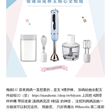
梅姬LU 原來媽媽一直想要的，是支 #攪拌棒。 加碼給她全配五
件組啦👌🏻（笑） https://masahome.1shop.tw/6dyzen 上回把 #調理
秤秤機 帶回老家 讓媽媽見證 #剝蒜 的神技， 沒想到媽媽說她一
分鐘就可以剝完這些。 我臉歪。 只好再搬出 #Maxcelia 第二樣廚