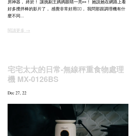
房神器， 終於！ 讓挑剔王媽媽眼睛一亮👀！ 她說她在網路上看
好多攪拌棒的影片了， 感覺非常好用👍🏻， 我問那跟調理機有什
麼不同...
閱讀更多 →
宅宅太太的日常-無線秤重食物處理
機 MX-0126BS
Dec 27, 22