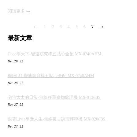
閱讀更多 →
←
1
2
3
4
5
6
7
→
最新文章
Coco享天下-變速窈窕棒五貼心全配 MX-0240AHM
Dec 29, 22
梅姬LU-變速窈窕棒五貼心全配 MX-0240AHM
Dec 28, 22
宅宅太太的日常-無線秤重食物處理機 MX-0126BS
Dec 27, 22
跟著Livia享受人生-無線復古調理秤秤機 MX-0206BS
Dec 27, 22