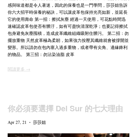
感與味道都是令人著迷，因此的保養也是一門學問，莎莎姐告訴
你六大招平時保養的秘訣，可以讓皮革包保持光亮如新，並延長
它的使用壽命 第一招：擦拭灰塵 經過一天使用，可花點時間迅
速確認皮革包使否有髒汙，如有可盡快清潔乾淨；也要記得擦拭
包身避免灰塵囤積，造成皮革纖維組織吸附住髒污。 第二招：勿
擺放重物 天然皮革極為柔韌，如果強力按壓其纖維就會被撐開並
變形。所以請勿在包內塞入過多重物，或者帶有尖角、邊緣鋒利
的物品。 第三招：勿沾染油脂 皮革
閱讀更多 →
你必須要選擇 Del Sur 的七大理由
Apr 27, 21
莎莎姐
•