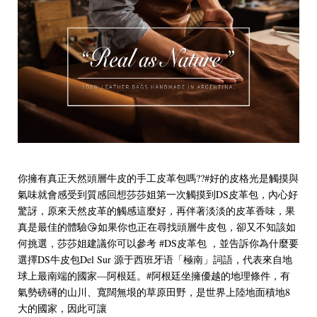
你擁有真正天然頭層牛皮的手工皮革包嗎??#好的皮格光是觸摸與
氣味就會感受到質感回想莎莎姐第一次觸摸到DS皮革包，內心好
驚訝，原來天然皮革的觸感這麼好，再伴著淡淡的皮革香味，果
真是最佳的體驗😘如果你也正在尋找頭層牛皮包，卻又不知該如
何挑選，莎莎姐建議你可以參考 #DS皮革包 ，並告訴你為什麼要
選擇DS牛皮包Del Sur 源于西班牙语「極南」詞語，代表來自地
球上最南端的國家—阿根廷。#阿根廷坐擁優越的地理條件，有
氣勢磅礡的山川、寬闊無垠的草原田野，是世界上陸地面積地8
大的國家，因此可讓