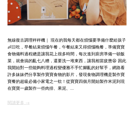
無線復古調理秤秤機｜ 現在的我每天都在煩惱要準備什麼給孩子
👶🏻吃，早餐結束煩惱午餐，午餐結束又得煩惱晚餐，準備寶寶
食物備料過程總是讓我花上很多時間，每次進到廚房準備一頓飯
菜，就會搞的亂七八糟，還要洗一堆東西，讓我相當疲憊😫 因此
我開始對一些能夠料理過程變優雅不手忙腳亂的好幫手，網路看
許多妹妹們分享製作寶寶食物的影片，發現食物調理機是製作寶
寶餐的超級必備小家電之一欸！從寶寶四個月開始製作米泥到現
在寶寶一歲製作一些肉排、果泥、...
閱讀更多 →