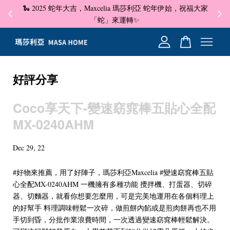
🐍 2025 蛇年大吉，Maxcelia 瑪莎利亞 蛇年伊始，祝福大家
✦ 即
☺
「蛇」來運轉✨
您的購物車目前還是空的。
好評分享
繼續購物
Coco享天下-變速窈窕棒五貼心全配
MX-0240AHM
Dec 29, 22
#好物來推薦，用了好陣子，瑪莎利亞Maxcelia #變速窈窕棒五貼
心全配MX-0240AHM 一機擁有多種功能 攪拌機、打蛋器、切碎
器、切麵器，就看你想要怎麼用，可是完美地運用在各個料理上
的好幫手 料理調味輕鬆一次碎，做煎餅內餡或是煎肉餅再也不用
手切到昏，分批作業浪費時間，一次透過變速窈窕棒輕鬆解決。