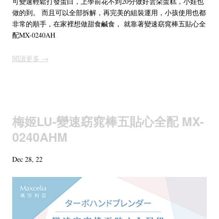
可變速輕鬆打發蛋白，上學前花不到20分做好雲朵蛋糕，小娃也
做的到。 而且可以全部拆解，再完美的組裝運用，小孩使用也都
非常的順手，在家裡想做甜食鹹食， 就靠著變速窈窕棒五貼心全
配MX-0240AH
閱讀更多 →
梅姬LU-變速窈窕棒五貼心全配 MX-
0240AHM
Dec 28, 22