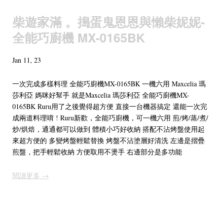
柴遊家滿 。搗蛋鬼恩恩與懶柴妮妮-
全能巧廚機 MX-0165BK
Jan 11, 23
一次完成多樣料理 全能巧廚機MX-0165BK ㇐機六用 Maxcelia 瑪
莎利亞 媽咪好幫手 就是Maxcelia 瑪莎利亞 全能巧廚機MX-
0165BK Ruru用了之後覺得超方便 直接一台機器搞定 還能一次完
成兩道料理唷 ! Ruru新歡，全能巧廚機，可㇐機六用 煎/烤/蒸/煮/
炒/烘焙，通通都可以做到 體積小巧好收納 搭配不沾烤盤使用起
來超方便的 多變烤盤輕鬆替換 烤盤不沾塗層好清洗 左邊是摺疊
煎盤，把手輕鬆收納 方便取用不燙手 右邊部分是多功能
閱讀更多 →