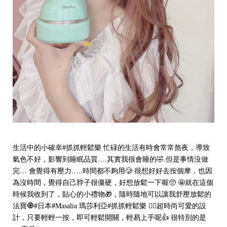
生活中的小確幸#抓抓輕鬆樂 忙碌的生活有時會常常熬夜，導致
氣色不好，影響到睡眠品質….其實我很會睡的🤣.但是事情沒做
完… 會覺得有壓力…..時間都不夠用🥲 很想好好去按個摩，也因
為沒時間，覺得自己脖子很僵硬，好想放鬆一下喔🥺 🤩就在這個
時候我收到了，貼心的小禮物🎁，隨時隨地可以讓我舒壓放鬆的
法寶🧿#日本#Masalia 瑪莎利亞#抓抓輕鬆樂 ❤️‍🔥超時尚可愛的設
計，只要輕輕一按，即可輕鬆開關，輕易上手呢👍 很特別的是