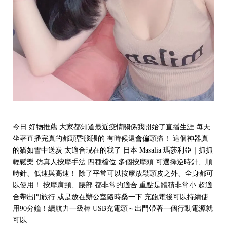
今日 好物推薦 大家都知道最近疫情關係我開始了直播生涯 每天
坐著直播完真的都頭昏腦脹的 有時候還會偏頭痛！ 這個神器真
的猶如雪中送炭 太適合現在的我了 日本 Masalia 瑪莎利亞｜抓抓
輕鬆樂 ️仿真人按摩手法 ️四種檔位 ️多個按摩頭 可選擇逆時針、順
時針、低速與高速！ 除了平常可以按摩放鬆頭皮之外、全身都可
以使用！ 按摩肩頸、腰部 都非常的適合 重點是體積非常小 超適
合帶出門旅行 或是放在辦公室隨時桑一下 充飽電後可以持續使
用90分鐘！續航力一級棒 USB充電頭～出門帶著一個行動電源就
可以