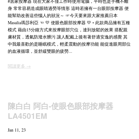
#居家按摩器 現在大家不僅工作時使用電腦，平時也是手機不離
身 常常容易造成眼睛過勞等情形 這時若擁有一台眼部按摩器 便
能幫助改善這些惱人的狀況～ ☞今天要來跟大家推薦日本
Masalia瑪莎利亞 ☜ 💛 使眼色眼部按摩器 💛 ▫️ 此款商品擁有五種
模式 藉由15分鐘方式來按摩眼部穴位，達到放鬆的效果 搭配親
膚材質，透氣防潑水髒污 讓人配戴上後有著舒適安逸的感覺 其
中我最喜歡的是睡眠模式，輕柔震動的按摩功能 能促進眼周部位
的血液循環，並舒緩雙眼的疲勞...
閱讀更多 →
陳白白 阿白-使眼色眼部按摩器
LA4501EM
Jan 11, 23