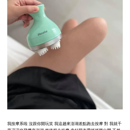
我按摩系啦 沒跟你開玩笑 我這趟來澎湖差點跑去按摩 對 我就千