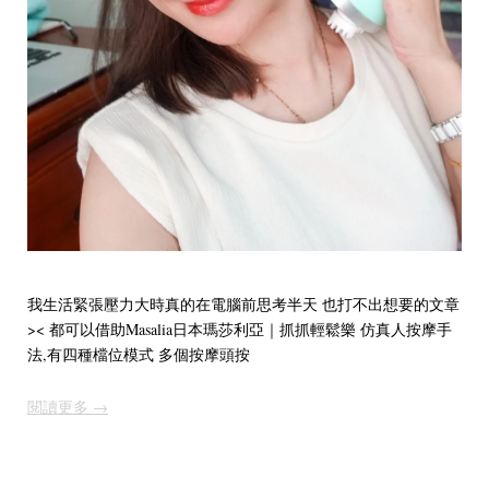
我生活緊張壓力大時真的在電腦前思考半天 也打不出想要的文章
>< 都可以借助Masalia日本瑪莎利亞｜抓抓輕鬆樂 仿真人按摩手
法,有四種檔位模式 多個按摩頭按
閱讀更多 →