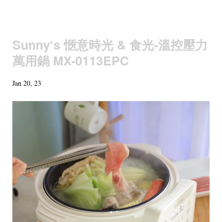
Sunny‘s 愜意時光 & 食光-溫控壓力
萬用鍋 MX-0113EPC
Jan 20, 23