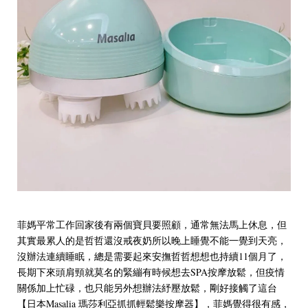
菲媽平常工作回家後有兩個寶貝要照顧，通常無法馬上休息，但
其實最累人的是哲哲還沒戒夜奶所以晚上睡覺不能一覺到天亮，
沒辦法連續睡眠，總是需要起來安撫哲哲想想也持續11個月了，
長期下來頭肩頸就莫名的緊繃有時候想去SPA按摩放鬆，但疫情
關係加上忙碌，也只能另外想辦法紓壓放鬆，剛好接觸了這台
【日本Masalia 瑪莎利亞抓抓輕鬆樂按摩器】，菲媽覺得很有感，