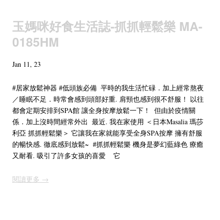
玉媽咪好食生活誌-抓抓輕鬆樂 MA-
0185HM
Jan 11, 23
#居家放鬆神器 #低頭族必備⁡ ⁡ 平時的我生活忙碌．加上經常熬夜
／睡眠不足．時常會感到頭部好重. 肩頸也感到很不舒服！⁡ 以往
都會定期安排到SPA館 讓全身按摩放鬆一下！⁡ ⁡ 但由於疫情關
係．加上沒時間經常外出⁡ ⁡ 最近. 我在家使用 ＜日本Masalia 瑪莎
利亞 抓抓輕鬆樂＞⁡ 它讓我在家就能享受全身SPA按摩⁡ 擁有舒服
的暢快感. 徹底感到放鬆~⁡ ⁡ #抓抓輕鬆樂 機身是夢幻藍綠色⁡ 療癒
又耐看. 吸引了許多女孩的喜愛 ⁡ ⁡ ⁡ 它
閱讀更多 →