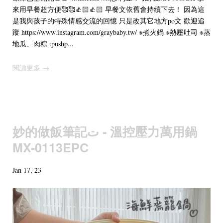
來用早餐超方便🥰🥰👍🏻👍🏻 早餐文依舊會持續下去！ 因為這
是我與孩子的特殊情感交流的回憶 只是改其它地方po文 歡迎追
蹤 https://www.instagram.com/graybaby.tw/ ※煮火鍋 ※熱壓吐司 ※蒸
地瓜、肉粽 :pushp...
閱讀更多 →
妙的做飯筆記ت - 溫控壓力萬用鍋
MX-0113EPC
Jan 17, 23