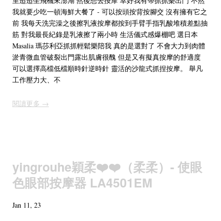
里迢迢坐飛機來澎湖 然後想去按摩 幸好我有帶抓抓樂出門 不然
我就要少吃一頓海鮮大餐了 - 可以按頭按背按腳交 沒有擁有它之
前 我每天洗完澡之後擦乳液按摩都按到手臂手指乳酸堆積差點抽
筋 對我最長紀錄是乳液擦了兩小時 生活儀式感爆棚吧 選日本
Masalia 瑪莎利亞抓抓輕鬆樂陪我 真的是選對了 不會大力到肉體
淤青微血管破裂出門露出肌膚很醜 但是又有擬真按摩的舒適度
可以選擇高檔低檔順時針逆時針 靈活的沙龍式抓捏按摩。 舉凡
工作壓力大、不
閱讀更多 →
yingrouhe穎柔❤️❤️（柔柔）- 使眼
色眼部按摩器 LA4501EM
Jan 11, 23