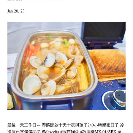
Jan 20, 23
最後一天工作日～ 即將開啟十天十夜與孩子240小時親密日子 冷
凍庫已塞滿滿🤣🤣 #Maxcelia #瑪莎利亞 #巧廚機MX-0165BK 拿