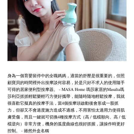
身為一個育嬰留停中的全職媽媽，適當的舒壓是很重要的，但照
顧寶貝的時間裡外出按摩談何容易，於是只好不求人的使用隨手
可得的居家便利型按摩器。 - MASA Home 瑪莎家居的Masalia瑪
莎利亞抓抓輕鬆樂輕巧方便好攜帶，能隨時隨地輕鬆按摩，我就
很喜歡它擬真的按摩手法，當4個按摩頭啟動後會形成一股抓
力，但卻又不會過度施力造成不適感，不用害怕太過用力使得肌
膚受傷，而且一鍵就可切換4種按摩方式（高 / 低檔順向、高 / 低
檔逆向）非常方便，機身的弧度曲線也很好抓握，讓操作時更好
控制。 - 雖然外盒名稱