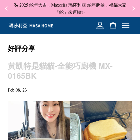
🐍 2025 蛇年大吉，Maxcelia 瑪莎利亞 蛇年伊始，祝福大家
✦ 即
☺
「蛇」來運轉✨
您的購物車目前還是空的。
好評分享
繼續購物
黃凱特是貓貓-全能巧廚機 MX-
0165BK
Feb 08, 23