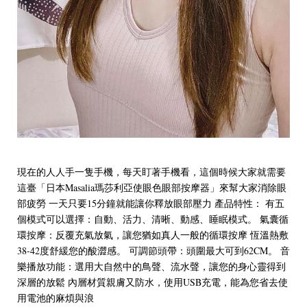
現在的人人手一隻手機，每天盯著手機看，這個時候大家就需要
這臺「日本Masalia瑪莎利亞使眼色眼部按摩器」來幫大家消除眼
部疲勞 一天只要15分鐘就能讓你釋放眼部壓力 產品特性： 有五
個模式可以選擇：自動、活力、清晰、動感、睡眠模式。 氣囊循
環按摩：反覆充氣放氣，讓您猶如真人一般的循環按摩 恆溫熱敷
38-42度舒緩您的酸澀感。 可調節頭帶：頭圍最大可到62CM。 音
樂播放功能：選用大自然中的鳥聲、流水聲，讓您的身心靈得到
深層的放鬆 內層材質親膚又防水，使用USB充電，能為您省去使
用電池的麻煩與浪