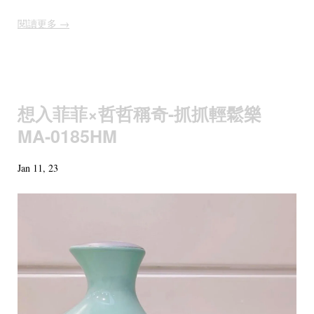
閱讀更多 →
想入菲菲×哲哲稱奇-抓抓輕鬆樂
MA-0185HM
Jan 11, 23