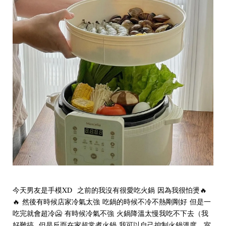
今天男友是手模XD 之前的我沒有很愛吃火鍋 因為我很怕燙🔥
🔥 然後有時候店家冷氣太強 吃鍋的時候不冷不熱剛剛好 但是一
吃完就會超冷🥶 有時候冷氣不強 火鍋降溫太慢我吃不下去（我
好難搞 但是反而在家超常煮火鍋 我可以自己控制火鍋溫度、室