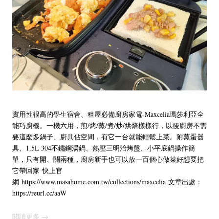
實用性很高的學生宿舍、租屋必備廚房家電-Maxcelia瑪莎利亞全
能巧廚機。一機六用，煎/烤/蒸/煮/炒/烘焙樣樣行，以後廚房不需
要這麼多鍋子、廚具佔空間，有它一台就能輕鬆上菜。附蒸蛋器
具、1.5L 304不鏽鋼湯鍋、熱壓三明治烤盤、小平底鍋操作簡
單，只有開、關兩種，廚房新手也可以放一百個心做菜好想要把
它帶回家 快上官
網 https://www.masahome.com.tw/collections/maxcelia 文章出處：
https://reurl.cc/aaW
閱讀更多 →