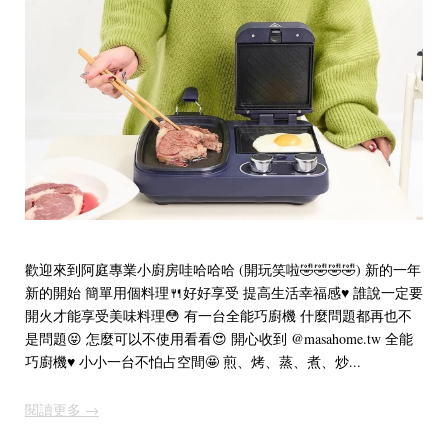
歡迎來到阿庭專業小廚房哇哈哈哈 (開玩笑啦🤣🤣🤣🤣) 新的一年
新的開始 簡單用個料理🍴好好享受 提高生活幸福感♥️ 誰說一定要
開火才能享受美味料理😳 有一台全能巧廚機 什麼問題都再也不
是問題😝 怎麼可以不使用看看😍 開心收到 @masahome.tw 全能
巧廚機♥️ 小小一台不怕占空間🤩 煎、烤、蒸、煮、炒...
閱讀更多 →