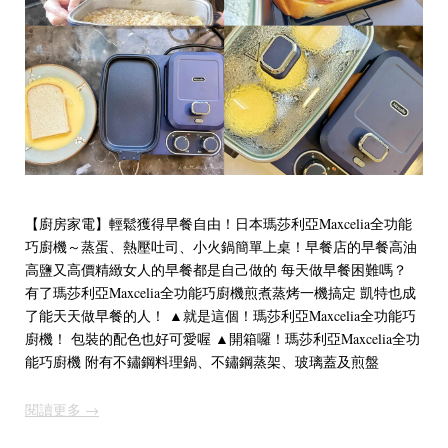
【廚房家電】輕鬆獲得早餐自由！日本瑪莎利亞Maxcelia全功能
巧廚機～蒸蛋、熱壓吐司、小火鍋簡單上桌！早餐店的早餐高油
高鹽又高價精緻女人的早餐都是自己做的 每天做早餐困難嗎？
有了瑪莎利亞Maxcelia全功能巧廚機煎煮蒸烤一機搞定 凱特也成
了能天天做早餐的人！ ▲就是這個！瑪莎利亞Maxcelia全功能巧
廚機！ 包裝的配色也好可愛喔 ▲開箱囉！瑪莎利亞Maxcelia全功
能巧廚機 附有不鏽鋼料理鍋、不鏽鋼蒸架、玻璃蓋及煎盤
閱讀更多 →