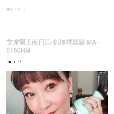
閱讀更多 →
艾摩爾美妝日記-抓抓輕鬆樂 MA-
0185HM
Jan 11, 23