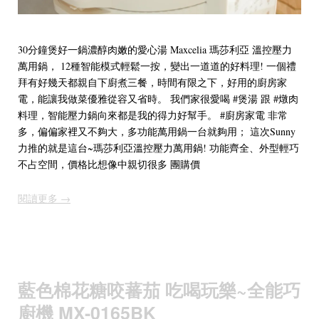
30分鐘煲好一鍋濃醇肉嫩的愛心湯 Maxcelia 瑪莎利亞 溫控壓力
萬用鍋， 12種智能模式輕鬆一按，變出一道道的好料理! 一個禮
拜有好幾天都親自下廚煮三餐，時間有限之下，好用的廚房家
電，能讓我做菜優雅從容又省時。 我們家很愛喝 #煲湯 跟 #燉肉
料理，智能壓力鍋向來都是我的得力好幫手。 #廚房家電 非常
多，偏偏家裡又不夠大，多功能萬用鍋一台就夠用； 這次Sunny
力推的就是這台~瑪莎利亞溫控壓力萬用鍋! 功能齊全、外型輕巧
不占空間，價格比想像中親切很多 團購價
閱讀更多 →
藍色棉花糖咬蕃茄 吃喝玩樂~全能巧
廚機 MX-0165BK