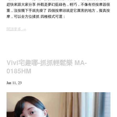
趕快來跟大家分享 外觀是夢幻藍綠色，輕巧，不像有些按摩器很
重，沒按幾下手就先痠了 四個按摩頭就是它厲害的地方，擬真按
摩，可以全方位揉抓 四種模式可選：
閱讀更多 →
Vivi宅趣哪-抓抓輕鬆樂 MA-
0185HM
Jan 11, 23