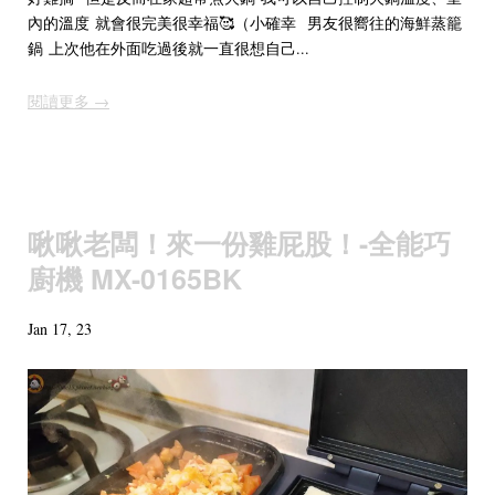
內的溫度 就會很完美很幸福🥰（小確幸 男友很嚮往的海鮮蒸籠
鍋 上次他在外面吃過後就一直很想自己...
閱讀更多 →
啾啾老闆！來一份雞屁股！-全能巧
廚機 MX-0165BK
Jan 17, 23