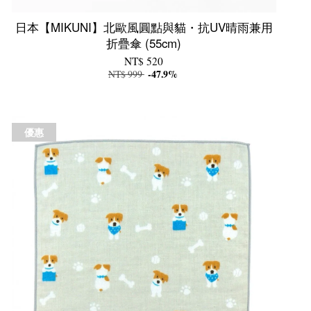
日本【MIKUNI】北歐風圓點與貓・抗UV晴雨兼用
折疊傘 (55cm)
NT$ 520
NT$ 999
-47.9%
優惠