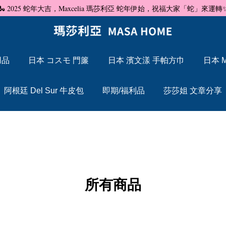
🐍 2025 蛇年大吉，Maxcelia 瑪莎利亞 蛇年伊始，祝福大家「蛇」來運轉
用品
日本 コスモ 門簾
日本 濱文漾 手帕方巾
日本 M
您的購物車目前還是空的。
阿根廷 Del Sur 牛皮包
即期/福利品
莎莎姐 文章分享
繼續購物
所有商品