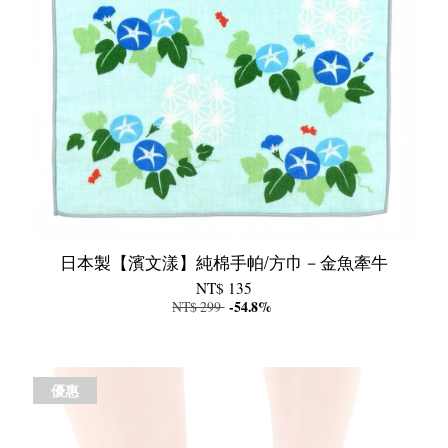
日本製【濱文漾】純棉手帕/方巾－金魚牽牛
NT$ 135
NT$ 299
-54.8%
優惠