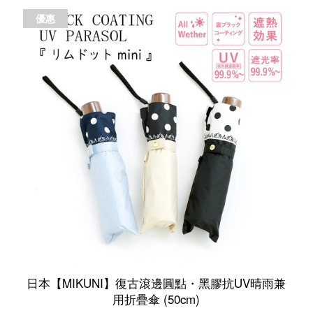
優惠
日本【MIKUNI】復古滾邊圓點・黑膠抗UV晴雨兼
用折疊傘 (50cm)