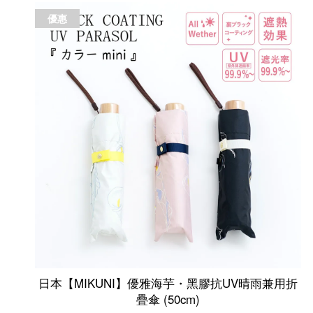
優惠
日本【MIKUNI】優雅海芋・黑膠抗UV晴雨兼用折
疊傘 (50cm)