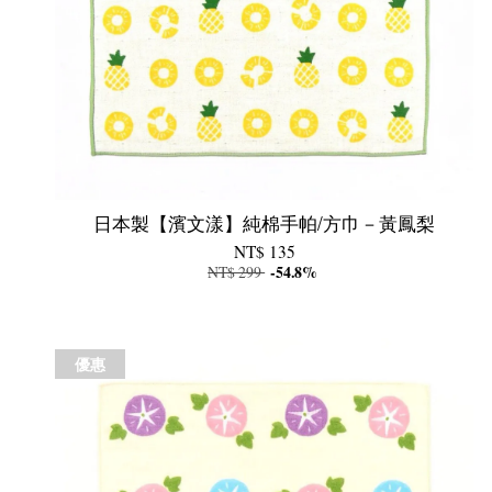
日本製【濱文漾】純棉手帕/方巾－黃鳳梨
NT$ 135
NT$ 299
-54.8%
優惠