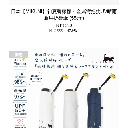
日本【MIKUNI】初夏香檸檬・金屬彎把抗UV晴雨
兼用折疊傘 (55cm)
NT$ 520
NT$ 999
-47.9%
優惠