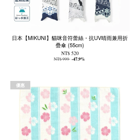
日本【MIKUNI】貓咪音符蕾絲・抗UV晴雨兼用折
疊傘 (55cm)
NT$ 520
NT$ 999
-47.9%
優惠