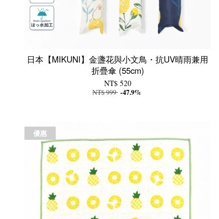
日本【MIKUNI】金盞花與小文鳥・抗UV晴雨兼用
折疊傘 (55cm)
NT$ 520
NT$ 999
-47.9%
優惠