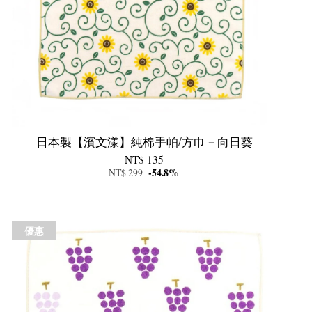
日本製【濱文漾】純棉手帕/方巾－向日葵
NT$ 135
NT$ 299
-54.8%
優惠