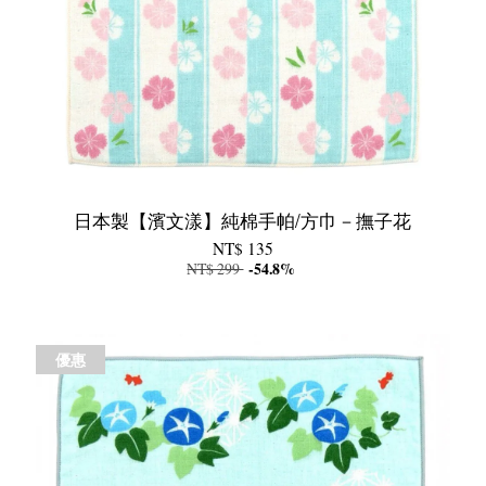
日本製【濱文漾】純棉手帕/方巾－撫子花
NT$ 135
NT$ 299
-54.8%
優惠