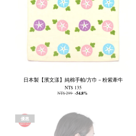
日本製【濱文漾】純棉手帕/方巾－粉紫牽牛
NT$ 135
NT$ 299
-54.8%
優惠