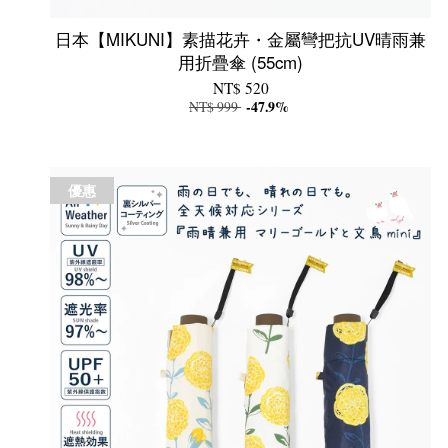
日本【MIKUNI】素描花卉・金屬彎把抗UV晴雨兼
用折疊傘 (55cm)
NT$ 520
NT$ 999
-47.9%
優惠