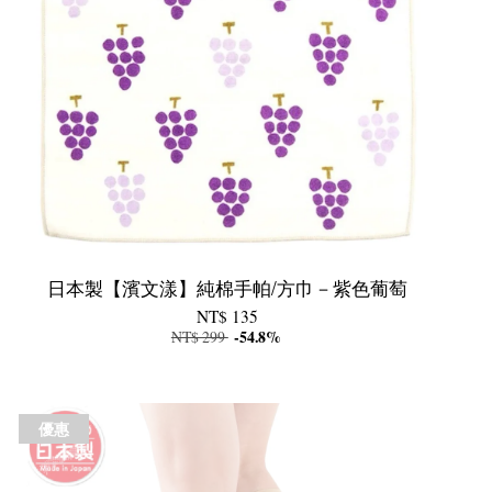
日本製【濱文漾】純棉手帕/方巾－紫色葡萄
NT$ 135
NT$ 299
-54.8%
優惠