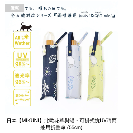
優惠
日本【MIKUNI】北歐花草與貓・可掛式抗UV晴雨
兼用折疊傘 (55cm)