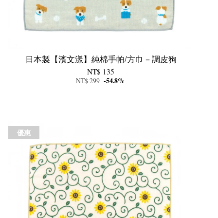
日本製【濱文漾】純棉手帕/方巾－調皮狗
NT$ 135
NT$ 299
-54.8%
優惠