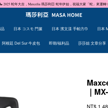
🐍 2025 蛇年大吉，Maxcelia 瑪莎利亞 蛇年伊始，祝福大家「蛇」來運轉
用品
日本 コスモ 門簾
日本 濱文漾 手帕方巾
日本 M
您的購物車目前還是空的。
阿根廷 Del Sur 牛皮包
即期/福利品
莎莎姐 文章分享
繼續購物
Max
｜MX-
NT$ 1,4