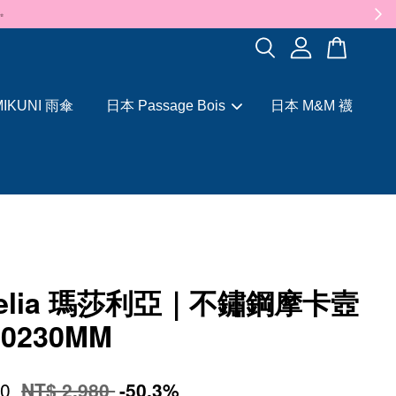
✨
IKUNI 雨傘
日本 Passage Bois
日本 M&M 襪
celia 瑪莎利亞｜不鏽鋼摩卡壼
0230MM
80
NT$ 2,980
-50.3%