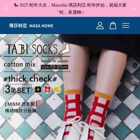
🐍 2025 蛇年大吉，Maxcelia 瑪莎利亞 蛇年伊始，祝福大家
✦ 即
☺
「蛇」來運轉✨
您的購物車目前還是空的。
繼續購物