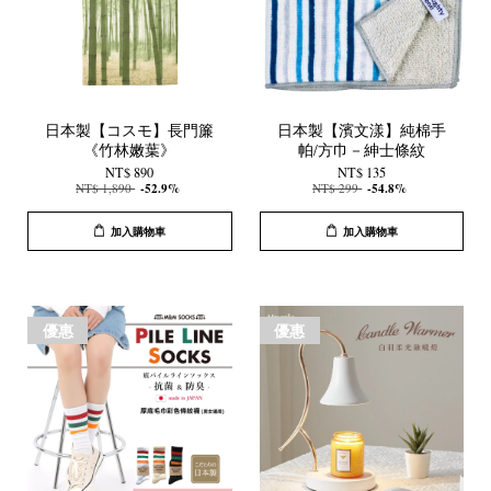
日本製【コスモ】長門簾
日本製【濱文漾】純棉手
《竹林嫩葉》
帕/方巾－紳士條紋
NT$ 890
NT$ 135
NT$ 1,890
-52.9%
NT$ 299
-54.8%
加入購物車
加入購物車
優惠
優惠