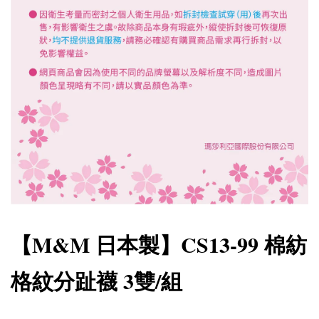
【M&M 日本製】CS13-99 棉紡
格紋分趾襪 3雙/組