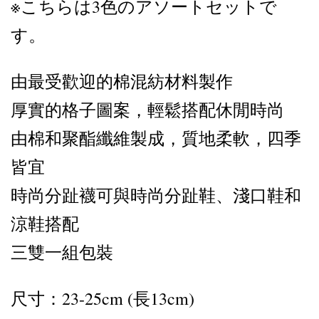
※こちらは3色のアソートセットで
す。
由最受歡迎的棉混紡材料製作
厚實的格子圖案，輕鬆搭配休閒時尚
由棉和聚酯纖維製成，質地柔軟，四季
皆宜
時尚分趾襪可與時尚分趾鞋、淺口鞋和
涼鞋搭配
三雙一組包裝
尺寸：23-25cm (長13cm)