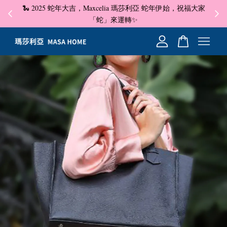
🐍 2025 蛇年大吉，Maxcelia 瑪莎利亞 蛇年伊始，祝福大家
✦ 即
☺
「蛇」來運轉✨
您的購物車目前還是空的。
繼續購物