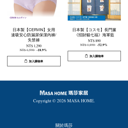
日本製【CERVIN】女用
日本製【コスモ】長門簾
速吸安心防漏尿保潔內褲/
《招財貓七福》海軍藍
失禁褲
NT$ 890
NT$ 1,890
-52.9%
NT$ 1,290
NT$ 1,590
-18.9%
加入購物車
加入購物車
Copyright © 2026 MASA HOME.
關於瑪莎