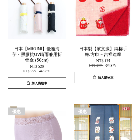
日本【MIKUNI】優雅海
日本製【濱文漾】純棉手
芋・黑膠抗UV晴雨兼用折
帕/方巾－吉祥達摩
疊傘 (50cm)
NT$ 135
NT$ 299
-54.8%
NT$ 520
NT$ 999
-47.9%
加入購物車
加入購物車
優惠
優惠