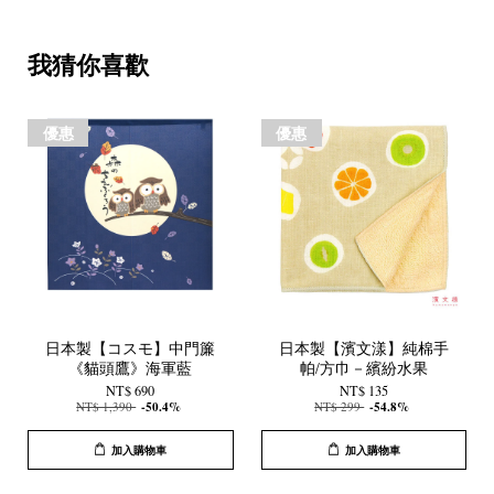
我猜你喜歡
優惠
優惠
日本製【コスモ】中門簾
日本製【濱文漾】純棉手
《貓頭鷹》海軍藍
帕/方巾－繽紛水果
NT$ 690
NT$ 135
NT$ 1,390
-50.4%
NT$ 299
-54.8%
加入購物車
加入購物車