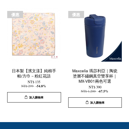
優惠
優惠
日本製【濱文漾】純棉手
Maxcelia 瑪莎利亞｜陶瓷
帕/方巾－粉紅花語
塗層不鏽鋼真空雙享杯｜
MX-VB01兩色可選
NT$ 135
NT$ 299
-54.8%
NT$ 390
NT$ 1,200
-67.5%
加入購物車
加入購物車