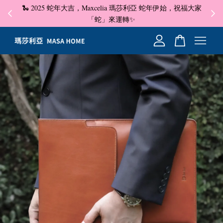
🐍 2025 蛇年大吉，Maxcelia 瑪莎利亞 蛇年伊始，祝福大家
✦ 即
☺
「蛇」來運轉✨
您的購物車目前還是空的。
繼續購物