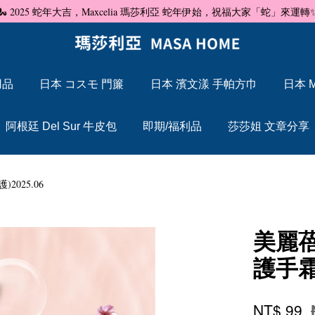
🐍 2025 蛇年大吉，Maxcelia 瑪莎利亞 蛇年伊始，祝福大家「蛇」來運轉
用品
日本 コスモ 門簾
日本 濱文漾 手帕方巾
日本 M
您的購物車目前還是空的。
阿根廷 Del Sur 牛皮包
即期/福利品
莎莎姐 文章分享
繼續購物
2025.06
美麗蓓
護手霜
NT$ 99