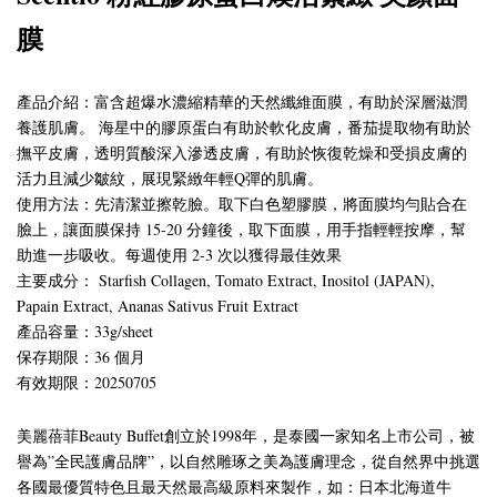
膜
產品介紹：富含超爆水濃縮精華的天然纖維面膜，有助於深層滋潤
養護肌膚。 海星中的膠原蛋白有助於軟化皮膚，番茄提取物有助於
撫平皮膚，透明質酸深入滲透皮膚，有助於恢復乾燥和受損皮膚的
活力且減少皺紋，展現緊緻年輕Q彈的肌膚。
使用方法
：
先清潔並擦乾臉。取下白色塑膠膜，將面膜均勻貼合在
臉上，讓面膜保持 15-20 分鐘後，取下面膜，用手指輕輕按摩，幫
助進一步吸收。每週使用 2-3 次以獲得最佳效果
主要成分
：
Starfish Collagen, Tomato Extract, Inositol (JAPAN),
Papain Extract, Ananas Sativus Fruit Extract
產品容量
：
33g/sheet
保存期限
：
36 個月
有效期限：20250705
美麗蓓菲Beauty Buffet創立於1998年，是泰國一家知名上市公司，被
譽為”全民護膚品牌”，以自然雕琢之美為護膚理念，從自然界中挑選
各國最優質特色且最天然最高級原料來製作，如：日本北海道牛