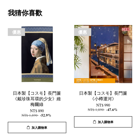
我猜你喜歡
優惠
優惠
日本製【コスモ】長門簾
日本製【コスモ】長門簾
《戴珍珠耳環的少女》維
《小樽運河》
梅爾綠
NT$ 990
NT$ 1,890
-47.6%
NT$ 890
NT$ 1,890
-52.9%
加入購物車
加入購物車