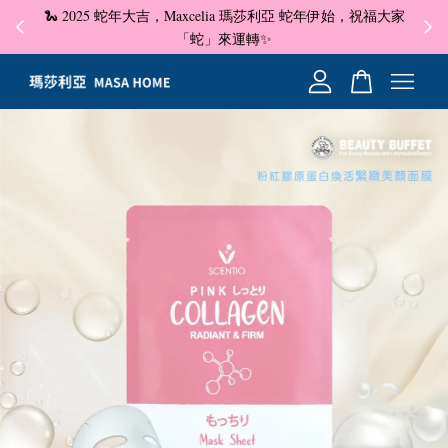
🐍 2025 蛇年大吉，Maxcelia 瑪莎利亞 蛇年伊始，祝福大家
✦ 即
☺
「蛇」來運轉✨
您的購物車目前還是空的。
繼續購物