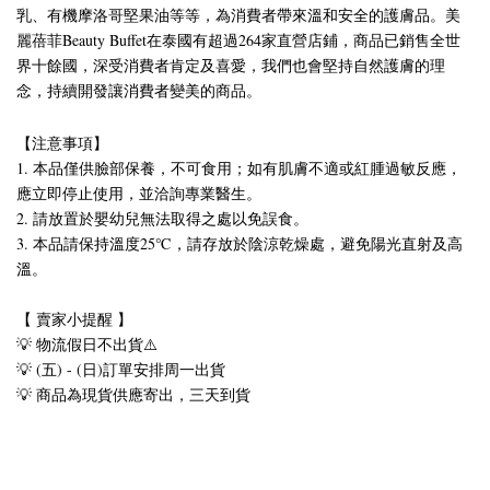
乳、有機摩洛哥堅果油等等，為消費者帶來溫和安全的護膚品。美
麗蓓菲Beauty Buffet在泰國有超過264家直營店鋪，商品已銷售全世
界十餘國，深受消費者肯定及喜愛，我們也會堅持自然護膚的理
念，持續開發讓消費者變美的商品。
【注意事項】
1. 本品僅供臉部保養，不可食用；如有肌膚不適或紅腫過敏反應，
應立即停止使用，並洽詢專業醫生。
2. 請放置於嬰幼兒無法取得之處以免誤食。
3. 本品請保持溫度25℃，請存放於陰涼乾燥處，避免陽光直射及高
溫。
【 賣家小提醒 】
💡 物流假日不出貨⚠️
💡 (五) - (日)訂單安排周一出貨
💡 商品為現貨供應寄出，三天到貨