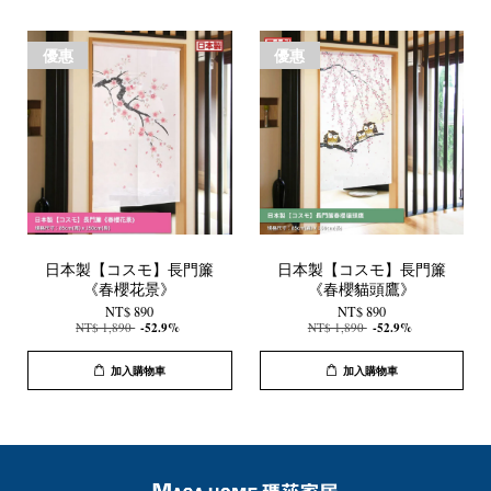
優惠
優惠
日本製【コスモ】長門簾
日本製【コスモ】長門簾
《春櫻花景》
《春櫻貓頭鷹》
NT$ 890
NT$ 890
NT$ 1,890
-52.9%
NT$ 1,890
-52.9%
加入購物車
加入購物車