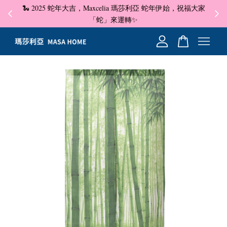
🐍 2025 蛇年大吉，Maxcelia 瑪莎利亞 蛇年伊始，祝福大家
✦ 即
☺
「蛇」來運轉✨
您的購物車目前還是空的。
繼續購物