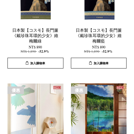
日本製【コスモ】長門簾
日本製【コスモ】長門簾
《戴珍珠耳環的少女》維
《戴珍珠耳環的少女》維
梅爾綠
梅爾藍
NT$ 890
NT$ 890
NT$ 1,890
-52.9%
NT$ 1,890
-52.9%
加入購物車
加入購物車
優惠
優惠