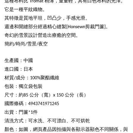
這種布料比
稍薄，重量輕，具有白色布料的光澤。
Tromat
它是一種平紋織物。
其特徵是質地平坦，凹凸少，手感光滑。
週邊和開縫部分經過精心縫製
剪裁門簾
。
[Honsewn
]
奇幻的雪景設計營造出療癒的空間。
簡約
時尚
雪景
夜空
/
/
/
生產國：中國
進口國：日本
材質
成分：
聚酯纖維
/
100%
包裝：獨立袋包裝
尺寸：約
公分（寬）
公分（長）
85
x 150
國際條碼：
4943741971245
出貨：門簾
件
*1
清洗方式：可水洗、不可漂白、不可烘乾
顏色：如圖，網頁產品因拍攝與各顯示器顯色不同關係，與