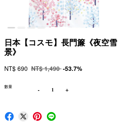
日本【コスモ】長門簾《夜空雪
景》
NT$ 690
NT$ 1,490
-53.7%
數量
-
+