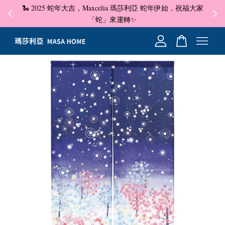
🐍 2025 蛇年大吉，Maxcelia 瑪莎利亞 蛇年伊始，祝福大家
✦ 即
☺
「蛇」來運轉✨
您的購物車目前還是空的。
繼續購物