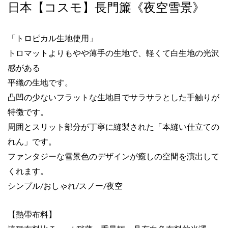
日本【コスモ】長門簾《夜空雪景》
「トロピカル生地使用」
トロマットよりもやや薄手の生地で、軽くて白生地の光沢
感がある
平織の生地です。
凸凹の少ないフラットな生地目でサラサラとした手触りが
特徴です。
周囲とスリット部分が丁寧に縫製された「本縫い仕立ての
れん」です。
ファンタジーな雪景色のデザインが癒しの空間を演出して
くれます。
シンプル
おしゃれ
スノー
夜空
/
/
/
【熱帶布料】