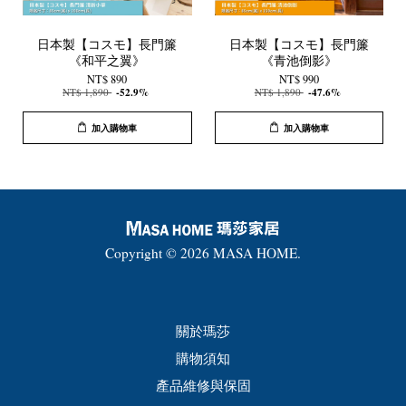
日本製【コスモ】長門簾
日本製【コスモ】長門簾
《和平之翼》
《青池倒影》
NT$ 890
NT$ 990
NT$ 1,890
-52.9%
NT$ 1,890
-47.6%
加入購物車
加入購物車
Copyright © 2026 MASA HOME.
關於瑪莎
購物須知
產品維修與保固