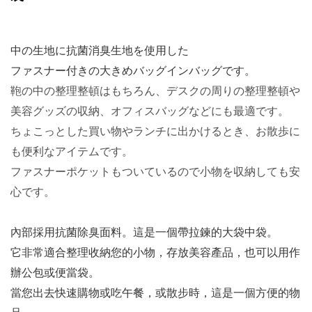
中の生地に抗菌消臭生地を使用した
ファスナー付きの大きめバッグインバッグです。
鞄の中の整理整頓はもちろん、デスクの周りの整理整頓や
美容グッズの収納、オフィスバッグなどにも最適です。
ちょこっとした買い物やランチに出かけるとき、お散歩に
も便利なアイテムです。
ファスナーポケットもついているので小物を収納しても安
心です。
內部採用抗菌除臭面料。這是一個帶拉鍊的大袋中袋。
它非常適合整理收納您的小物，存放美容產品，也可以用作
辦公包或便當袋。
當您出去快速購物或吃午餐，或散步時，這是一個方便的物