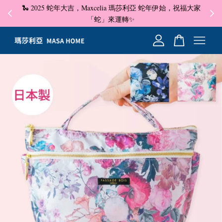
🐍 2025 蛇年大吉，Maxcelia 瑪莎利亞 蛇年伊始，祝福大家
✦ 即
☺
「蛇」來運轉✨
您的購物車目前還是空的。
繼續購物