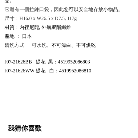
品。
它還有一個拉鍊口袋，因此您可以安全地存放小物品。
尺寸：
H16.0 x W26.5 x D7.5, 117g
材質：內裡尼龍, 外層聚酯纖維
產地 ： 日本
清洗方式 ： 可水洗、不可漂白、不可烘乾
J07-21626BB
緹花 黑：4519952086803
J07-21626WW
緹花 白：4519952086810
我猜你喜歡