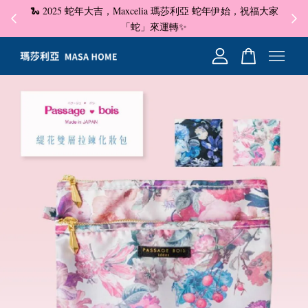
🐍 2025 蛇年大吉，Maxcelia 瑪莎利亞 蛇年伊始，祝福大家
✦ 即
☺
「蛇」來運轉✨
您的購物車目前還是空的。
繼續購物