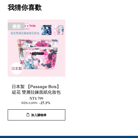
我猜你喜歡
優惠
日本製 【Passage Bois】
緹花 雙層拉鍊面紙化妝包
NT$ 799
NT$ 1,099
-27.3%
加入購物車