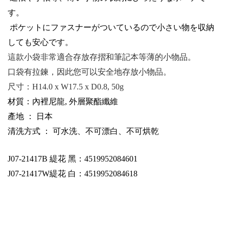
す
。
ポケットにファスナーがついているので
小
さい
物
を収
納
しても
安心
です
。
這款小袋非常適合存放存摺和筆記本等薄的小物品。
口袋有拉鍊，因此您可以安全地存放小物品。
尺寸：
H14.0 x W17.5 x D0.8, 50g
材質：內裡尼龍, 外層聚酯纖維
產地 ： 日本
清洗方式 ： 可水洗、不可漂白、不可烘乾
J07-21417B
緹花 黑：4519952084601
J07-21417W
緹花 白：4519952084618