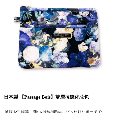
日本製 【
Passage Bois
】雙層拉鍊化妝包
通帳
や
手帳等、薄
い
小物
の収
納
にぴったりなポーチで