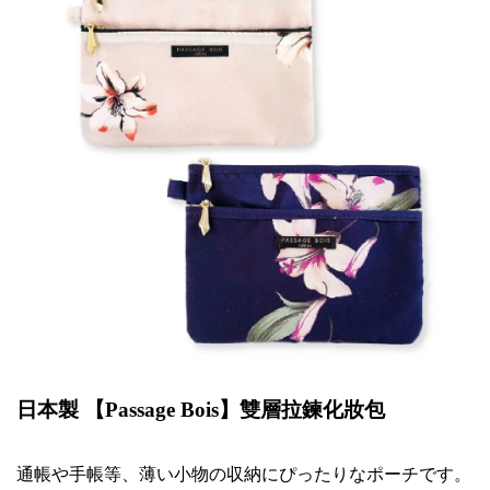
日本製 【
Passage Bois
】雙層拉鍊化妝包
通帳
や
手帳等、薄
い
小物
の収
納
にぴったりなポーチです
。