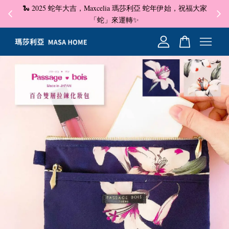
🐍 2025 蛇年大吉，Maxcelia 瑪莎利亞 蛇年伊始，祝福大家
✦ 即
☺
「蛇」來運轉✨
您的購物車目前還是空的。
繼續購物