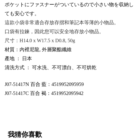
ポケットにファスナーがついているので
小
さい
物
を収
納
し
ても
安心
です
。
這款小袋非常適合存放存摺和筆記本等薄的小物品。
口袋有拉鍊，因此您可以安全地存放小物品。
尺寸：
H14.0 x W17.5 x D0.8, 50g
材質：內裡尼龍, 外層聚酯纖維
產地 ： 日本
清洗方式 ： 可水洗、不可漂白、不可烘乾
J07-51417N
百合 藍：4519952095959
J07-51417C
百合 褐：4519952095942
我猜你喜歡