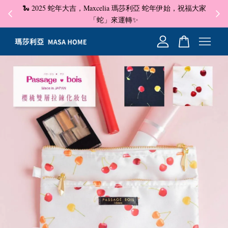
🐍 2025 蛇年大吉，Maxcelia 瑪莎利亞 蛇年伊始，祝福大家
✦ 即
☺
「蛇」來運轉✨
您的購物車目前還是空的。
繼續購物