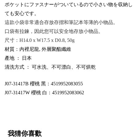
ポケットにファスナーがついているので
小
さい
物
を収
納
し
ても
安心
です
。
這款小袋非常適合存放存摺和筆記本等薄的小物品。
口袋有拉鍊，因此您可以安全地存放小物品。
尺寸：
H14.0 x W17.5 x D0.8, 50g
材質：內裡尼龍, 外層聚酯纖維
產地 ： 日本
清洗方式 ： 可水洗、不可漂白、不可烘乾
J07-31417B
櫻桃 黑：4519952083055
J07-31417W
櫻桃 白：4519952083062
我猜你喜歡