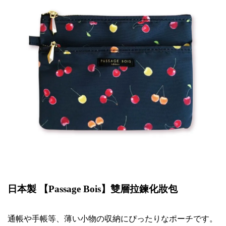
日本製 【
Passage Bois
】雙層拉鍊化妝包
通帳
や
手帳等、薄
い
小物
の収
納
にぴったりなポーチです
。