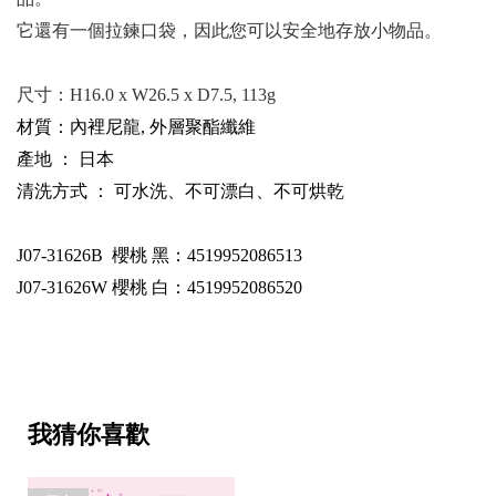
它還有一個拉鍊口袋，因此您可以安全地存放小物品。
尺寸：
H16.0 x W26.5 x D7.5, 113g
材質：內裡尼龍, 外層聚酯纖維
產地 ： 日本
清洗方式 ： 可水洗、不可漂白、不可烘乾
J07-31626B
櫻桃 黑：4519952086513
J07-31626W
櫻桃 白：4519952086520
我猜你喜歡