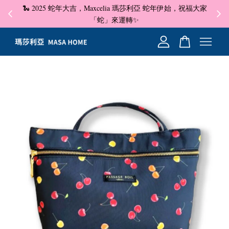
🐍 2025 蛇年大吉，Maxcelia 瑪莎利亞 蛇年伊始，祝福大家
✦ 即
☺
「蛇」來運轉✨
您的購物車目前還是空的。
繼續購物