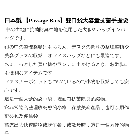
日本製 【
Passage Bois
】雙口袋大容量抗菌手提袋
中の生地に抗菌防臭生地を使用した大きめバッグインバ
ッグです。
鞄の中の整理整頓はもちろん、デスクの周りの整理整頓や
美容グッズの収納、オフィスバッグなどにも最適です。
ちょこっとした買い物やランチに出かけるとき、お散歩に
も便利なアイテムです。
ファスナーポケットもついているので小物を収納しても安
心です。
這是一個大號的袋中袋，裡面有抗菌除臭的織物。
它非常適合整理收納您的小物，存放美容產品，也可以用作
辦公包及便當袋。
當您出去快速購物或吃午餐，或散步時，這是一個方便的物
品。