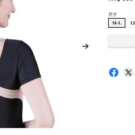
尺寸
M~L
L