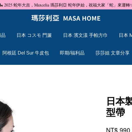
🐍 2025 蛇年大吉，Maxcelia 瑪莎利亞 蛇年伊始，祝福大家「蛇」來運轉
用品
日本 コスモ 門簾
日本 濱文漾 手帕方巾
日本 M
您的購物車目前還是空的。
阿根廷 Del Sur 牛皮包
即期/福利品
莎莎姐 文章分享
繼續購物
日本製
型帶
NT$ 99