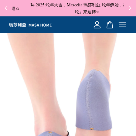
🐍 2025 蛇年大吉，Maxcelia 瑪莎利亞 蛇年伊始，祝福大家
✦ 即
☺
「蛇」來運轉✨
您的購物車目前還是空的。
繼續購物