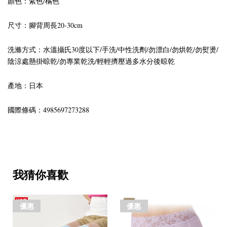
顏色：紫色/橘色
尺寸：腳背周長20-30cm
洗滌方式：水溫攝氏30度以下/手洗/中性洗劑/勿漂白/勿烘乾/勿熨燙/
陰涼處懸掛晾乾/勿專業乾洗/輕輕擠壓過多水分後晾乾
產地：日本
國際條碼：4985697273288
我猜你喜歡
優惠
優惠