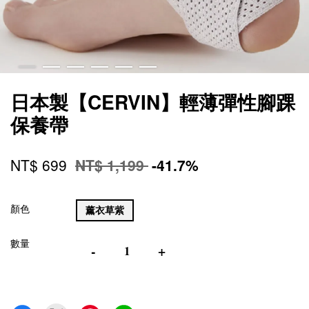
日本製【CERVIN】輕薄彈性腳踝
保養帶
NT$ 699
NT$ 1,199
-41.7%
顏色
薰衣草紫
數量
-
+