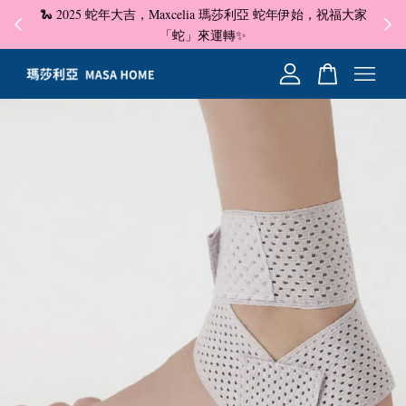
🐍 2025 蛇年大吉，Maxcelia 瑪莎利亞 蛇年伊始，祝福大家
✦ 即
☺
「蛇」來運轉✨
您的購物車目前還是空的。
繼續購物