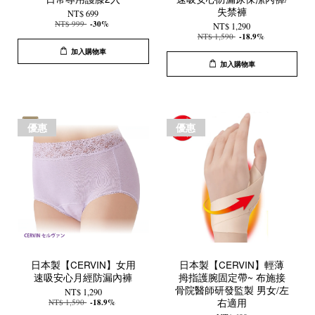
失禁褲
NT$ 699
NT$ 999
-30%
NT$ 1,290
NT$ 1,590
-18.9%
加入購物車
加入購物車
優惠
優惠
日本製【CERVIN】女用
日本製【CERVIN】輕薄
速吸安心月經防漏內褲
拇指護腕固定帶~ 布施接
骨院醫師研發監製 男女/左
NT$ 1,290
右適用
NT$ 1,590
-18.9%