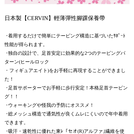
日本製【
CERVIN
】輕薄彈性腳踝保養帶
･着用するだけで簡単にテーピング構造に基づいたｻﾎﾟｰﾄ
性能が得られます。
･独自の設計で、足首安定に効果的な
2
つのテーピングパ
ターン
(
ヒールロック
･
フィギュアエイト
)
をお手軽に再現することができまし
た！
･足首サポーターでお手軽に歩行安定！本格足首テーピン
グ！！
･ウォーキングや怪我の予防にオススメ！
･総メッシュ構造で通気性が良くムレにくいので年中着用
できます。
･吸汗・速乾性に優れた東ﾚ「セオ
(R)
アルファ｣繊維を使