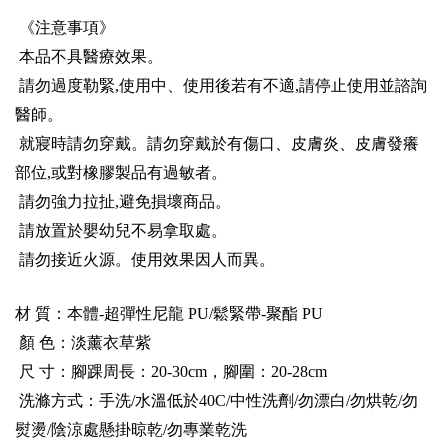
《注意事項》
本品不具醫療效果。
請勿過度勒緊
,
使用中、使用後若有不適
,
請停止使用並諮詢
醫師。
就寢時請勿穿戴。請勿穿戴於有傷口、皮膚炎、皮膚發癢
部位
,
或對橡膠製品有過敏者。
請勿強力拉扯
,
避免損壞商品。
請放置於嬰幼兒不易拿取處。
請勿接近火源。使用效果因人而異。
材
質：本體
-
超彈性尼龍
PU/
鬆緊帶
-
聚酯
PU
顏
色：淡薰衣草紫
尺
寸：腳踝周長：
20-30cm
，腳圍：
20-28cm
洗滌方式：手洗
/
水溫低於
40C/
中性洗劑
/
勿漂白
/
勿烘乾
/
勿
熨燙
/
陰涼處懸掛晾乾
/
勿專業乾洗