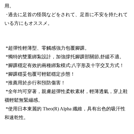
用。
･過去に足首の怪我などをされて、足首に不安を持たれて
いる方にもオススメ。
*
超彈性輕薄型、零觸感強力包覆腳踝。
*
獨特的雙重綁紮設計，加強撐托腳踝部關節
,
舒緩不適。
*
腳踝穩定有效的兩種綁紮模式
:
八字形及十字交叉方式！
*
腳踝穩妥包覆可輕鬆穩定步態！
*
推薦用於步行和預防傷害！
*
全年均可穿著，親膚超彈性柔軟素材，輕薄透氣，穿上鞋
襪輕鬆無緊繃感。
*
使用日本東麗的
Theo(R) Alpha
纖維，具有出色的吸汗性
和速乾性。