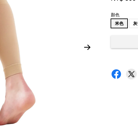
顏色
米色
灰