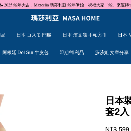
🐍 2025 蛇年大吉，Maxcelia 瑪莎利亞 蛇年伊始，祝福大家「蛇」來運轉
用品
日本 コスモ 門簾
日本 濱文漾 手帕方巾
日本 M
您的購物車目前還是空的。
阿根廷 Del Sur 牛皮包
即期/福利品
莎莎姐 文章分享
繼續購物
日本製
套2入
NT$ 59