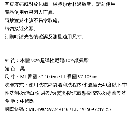
有皮膚病或對於化纖、橡膠類素材過敏者、請勿使用。
產品使用效果因人而異。
請放置於小孩不易拿取處。
請勿接近火源。
訂購時請先審慎確認及測量適用尺寸。
材 質：本體-90%超彈性尼龍/10%聚氨酯
顏 色：黑
尺 寸：ML臀圍 87-100cm / LL臀圍 97-105cm
洗滌方式：使用洗衣網袋溫和洗程序/水溫攝氏40度以下/中
性洗劑/勿漂白/勿烘乾/勿熨燙/陰涼處懸掛晾乾/勿專業乾洗
產 地：中國製
國際條碼：ML 4985697249146 / LL 4985697249153