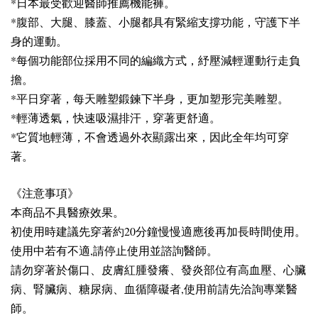
。
*日本最受歡迎醫師推薦機能褲
*腹部、大腿、膝蓋、小腿都具有緊縮支撐功能，守護下半
身的運動。
*每個功能部位採用不同的編織方式，紓壓減輕運動行走負
擔。
*平日穿著，每天雕塑鍛鍊下半身，更加塑形完美雕塑。
*輕薄透氣，快速吸濕排汗，穿著更舒適。
*它質地輕薄，不會透過外衣顯露出來，因此全年均可穿
著。
《注意事項》
本商品不具醫療效果。
初使用時建議先穿著約20分鐘慢慢適應後再加長時間使用。
使用中若有不適,請停止使用並諮詢醫師。
請勿穿著於傷口、皮膚紅腫發癢、發炎部位有高血壓、心臟
病、腎臟病、糖尿病、血循障礙者,使用前請先洽詢專業醫
師。