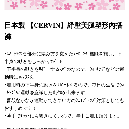
日本製
CERVIN
紓壓美腿塑形內搭
【
】
褲
･ｽﾊﾟｯﾂの各部分に編み方を変えたﾃｰﾋﾟﾝｸﾞ機能を施し、下
半身の動きをしっかりｻﾎﾟｰﾄ！
･下半身の動きをｻﾎﾟｰﾄするｽﾊﾟｯﾂなので、ｳｫｰｷﾝｸﾞなどの運
動時にもｵｽｽﾒ。
･着用時の下半身の動きをｻﾎﾟｰﾄするので、毎日の生活でｳｫ
ｰｷﾝｸﾞや運動を意識した動作が出来ます。
･普段なかなか運動ができない方のｼｪｲﾌﾟｱｯﾌﾟ対策としても
おすすめです！
･薄手でｱｳﾀｰにも響きにくいので、年中ご着用頂けます。