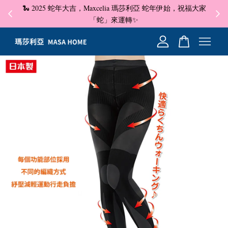
🐍 2025 蛇年大吉，Maxcelia 瑪莎利亞 蛇年伊始，祝福大家
✦ 即
☺
「蛇」來運轉✨
您的購物車目前還是空的。
繼續購物