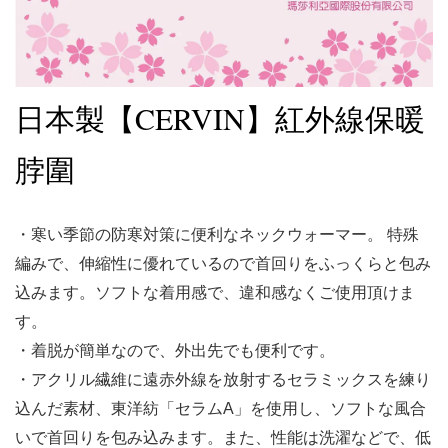
CERVIN
日本製【
】紅外線保暖
脖圍
・寒い季節の防寒対策に便利なネックウォーマー。
特殊
編みで、伸縮性に優れているので首回りをふっくらと包み
込みます。ソフトな着用感で、違和感なくご使用頂けま
す。
・着脱が簡単なので、外出先でも便利です。
・アクリル繊維に遠赤外線を放射するセラミックスを練り
込んだ素材、東洋紡「セラム
A
」を使用し、ソフトな風合
いで首回りを包み込みます。また、性能は洗濯などで、低