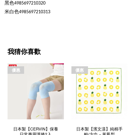
黑色
4985697210320
米白色
4985697210313
我猜你喜歡
優惠
優惠
日本製【CERVIN】保養
日本製【濱文漾】純棉手
日常專用護膝2入
帕/方巾－黃鳳梨