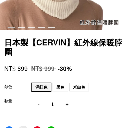
日本製【CERVIN】紅外線保暖脖
圍
NT$ 699
NT$ 999
-30%
顏色
深紅色
黑色
米白色
數量
-
+