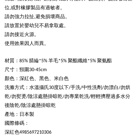
位
或對橡膠製品有過敏者。
,
請勿強力拉扯
避免損壞商品。
,
請放置於嬰幼兒不易拿取處。
請勿接近火源。
使用效果因人而異。
材質：
腈綸
羊毛
聚酯纖維
聚氨酯
85%
*5%
*5%
*5%
尺寸：
頸圍
30-45cm
顏色：深紅色
、黑色、米白色
洗滌方式：水溫攝氏
度以下
手洗
中性洗劑
勿漂白
勿烘
30
/
/
/
/
乾
勿熨燙
陰涼處懸掛晾乾
勿專業乾洗
輕輕擠壓過多水分
/
/
/
/
後陰乾
陰涼處懸掛晾乾
/
產地：日本製
國際條碼：
深紅色
4985697210306