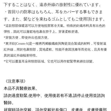
下することはなく、遠赤外線の放射性に優れています。
・首回りの防寒はもちろん、耳をカバーする事もできま
す。また、髪などを束ねるゴムとしてもご使用頂けます。
*
這款頸部保暖器可以方便地抵禦寒冷天氣。特殊的針織布料具有出色的
彈性，因此可以蓬鬆地包裹在脖子上。穿著柔軟舒適。
*
穿脫方便，即使外出也很方便。
*
東洋紡
[Ceram-A]
是一種將丙
烯
酸纖維與陶瓷混合製成的材料，可發射遠
紅外線，用於包裹頸部，質地柔軟。性能不會因洗滌等而劣化，且具有優
異的遠紅外線輻射特性
。
*
它可以覆蓋耳朵和頸部區域。它也可以用作鬆緊帶來綁住頭髮。
《注意事項》
本品不具醫療效果。
請勿過度勒緊
使用中、使用後若有不適
請停止使用並諮詢
,
,
醫師。
就寢時請勿穿戴。請勿穿戴於有傷口、皮膚炎、皮膚發癢部