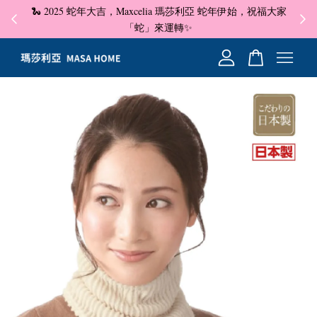
🐍 2025 蛇年大吉，Maxcelia 瑪莎利亞 蛇年伊始，祝福大家
✦ 即
☺
「蛇」來運轉✨
您的購物車目前還是空的。
繼續購物