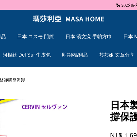
🐍 2025 蛇年大吉，Maxcelia 瑪莎利亞 蛇年伊始，祝福大家「蛇」來運轉
用品
日本 コスモ 門簾
日本 濱文漾 手帕方巾
日本 M
您的購物車目前還是空的。
阿根廷 Del Sur 牛皮包
即期/福利品
莎莎姐 文章分享
繼續購物
院醫師研發監製
日本製
撐保
NT$ 1,6