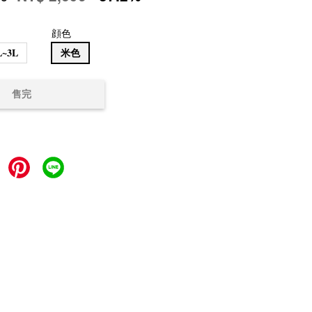
顔色
L~3L
米色
售完