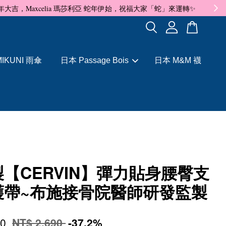
✨
IKUNI 雨傘
日本 Passage Bois
日本 M&M 襪
【CERVIN】彈力貼身腰臀支
護帶~布施接骨院醫師研發監製
90
NT$ 2,690
-37.2%