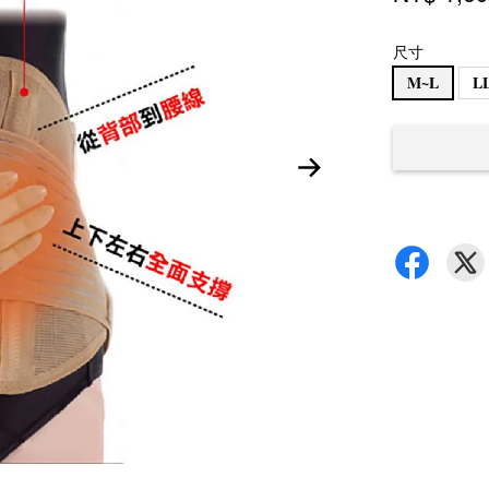
尺寸
M~L
L