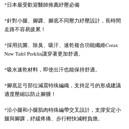
*日本最受歡迎醫師推薦紓壓必備
*針對小腿、腳踝、腳底不同壓力紓壓設計，長時間
走路不容易疲累！
*採用抗菌、除臭、吸汗、速乾複合功能纖維Corax
New Tafel Perklin讓穿著更加舒適。
*吸水速乾材料，即使出汗也能保持舒適。
*腳底足弓部位減震特殊編織
，
支持足弓的形成建議
適度壓縮以防止腳腫！
*沿小腿和小腿肌肉特殊編帶交叉設計，支撐安定小
腿與腳踝
，
紓緩疼痛、步行輕快減輕負擔。