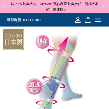
🐍 2025 蛇年大吉，Maxcelia 瑪莎利亞 蛇年伊始，祝福大家
✦ 即
☺
「蛇」來運轉✨
您的購物車目前還是空的。
繼續購物