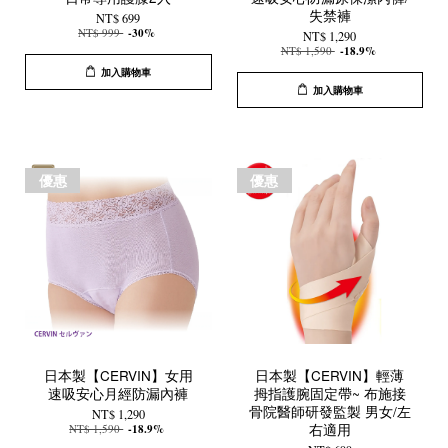
失禁褲
NT$ 699
NT$ 999
-30%
NT$ 1,290
NT$ 1,590
-18.9%
加入購物車
加入購物車
優惠
優惠
日本製【CERVIN】女用
日本製【CERVIN】輕薄
速吸安心月經防漏內褲
拇指護腕固定帶~ 布施接
骨院醫師研發監製 男女/左
NT$ 1,290
右適用
NT$ 1,590
-18.9%