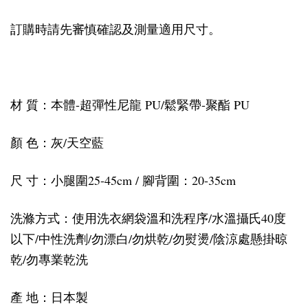
訂購時請先審慎確認及測量適用尺寸。
材 質：本體-超彈性尼龍 PU/鬆緊帶-聚酯 PU
顏 色：灰/天空藍
尺 寸：小腿圍25-45cm / 腳背圍：20-35cm
洗滌方式：使用洗衣網袋溫和洗程序/水溫攝氏40度
以下/中性洗劑/勿漂白/勿烘乾/勿熨燙/陰涼處懸掛晾
乾/勿專業乾洗
產 地：日本製