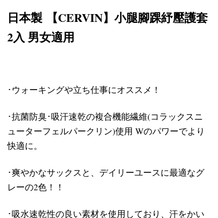
日本製
CERVIN
小腿腳踝紓壓護套
【
】
2入 男女適用
･ウォーキングや立ち仕事にオススメ！
･抗菌防臭･吸汗速乾の複合機能繊維(コラックスニ
ューターフェルパークリン)使用 Wのパワーでより
快適に。
･爽やかなサックスと、デイリーユースに最適なグ
レーの2色！！
･吸水速乾性の良い素材を使用しており、汗をかい