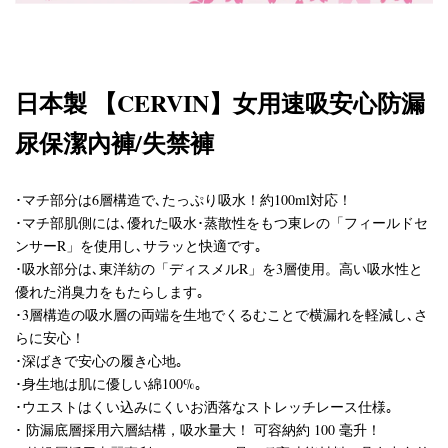
日本製
CERVIN
女用速吸安心防漏
【
】
尿保潔內褲/失禁褲
･マチ部分は6層構造で､たっぷり吸水！約100ml対応！
･マチ部肌側には､優れた吸水･蒸散性をもつ東レの「フィールドセ
ンサーR」を使用し､サラッと快適です｡
･吸水部分は､東洋紡の「ディスメルR」を3層使用。高い吸水性と
優れた消臭力をもたらします｡
･3層構造の吸水層の両端を生地でくるむことで横漏れを軽減し､さ
らに安心！
･深ばきで安心の履き心地｡
･身生地は肌に優しい綿100%｡
･ウエストはくい込みにくいお洒落なストレッチレース仕様｡
･ 防漏底層採用六層結構，吸水量大！ 可容納約 100 毫升！