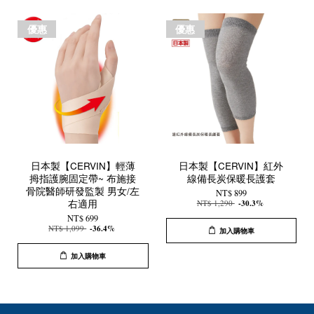
優惠
優惠
日本製【CERVIN】輕薄
日本製【CERVIN】紅外
拇指護腕固定帶~ 布施接
線備長炭保暖長護套
骨院醫師研發監製 男女/左
NT$ 899
右適用
NT$ 1,290
-30.3%
NT$ 699
NT$ 1,099
-36.4%
加入購物車
加入購物車