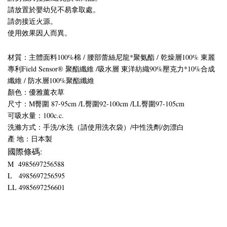
請放置於嬰幼兒不易拿取處。
請勿接近火源。
使用效果因人而異。
材質：主體面料100%棉 / 腰部蕾絲尼龍*聚氨酯 / 乾燥層100% 東麗
專利Field Sensor® 聚酯纖維 /吸水層 東洋紡織90%壓克力*10%合成
纖維 / 防水層100%聚酯纖維
顏色：優雅薰衣草
尺寸：M臀圍 87-95cm /L臀圍92-100cm /LL臀圍97-105cm
可吸水量：100c.c.
洗滌方式：手洗/水洗（請使用洗衣袋）/中性洗劑/勿漂白
產 地：日本製
國際條碼:
M 4985697256588
L 4985697256595
LL 4985697256601