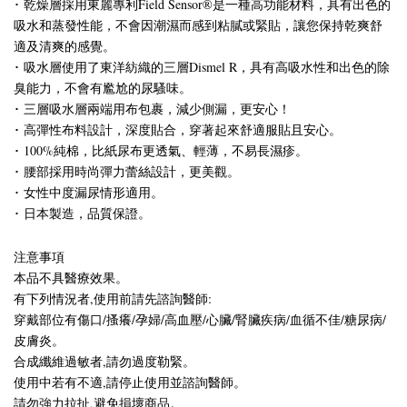
･ 乾燥層採用東麗專利Field Sensor®是一種高功能材料，具有出色的
吸水和蒸發性能，不會因潮濕而感到粘膩或緊貼，讓您保持乾爽舒
適及清爽的感覺。
･ 吸水層使用了東洋紡織的三層Dismel R，具有高吸水性和出色的除
臭能力，不會有尷尬的尿騷味。
･ 三層吸水層兩端用布包裹，減少側漏，更安心！
･ 高彈性布料設計，深度貼合，穿著起來舒適服貼且安心。
･ 100%純棉，比紙尿布更透氣、輕薄，不易長濕疹。
･ 腰部採用時尚彈力蕾絲設計，更美觀。
･ 女性中度漏尿情形適用。
･ 日本製造，品質保證。
注意事項
本品不具醫療效果。
有下列情況者,使用前請先諮詢醫師:
穿戴部位有傷口/搔癢/孕婦/高血壓/心臟/腎臟疾病/血循不佳/糖尿病/
皮膚炎。
合成纖維過敏者,請勿過度勒緊。
使用中若有不適,請停止使用並諮詢醫師。
請勿強力拉扯,避免損壞商品。