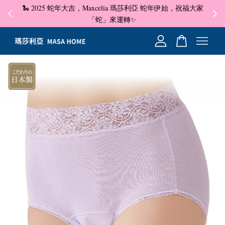
🐍 2025 蛇年大吉，Maxcelia 瑪莎利亞 蛇年伊始，祝福大家
✦ 即
☺
「蛇」來運轉✨
您的購物車目前還是空的。
繼續購物