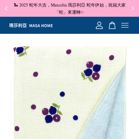
🐍 2025 蛇年大吉，Maxcelia 瑪莎利亞 蛇年伊始，祝福大家
✦ 即
☺
「蛇」來運轉✨
您的購物車目前還是空的。
繼續購物