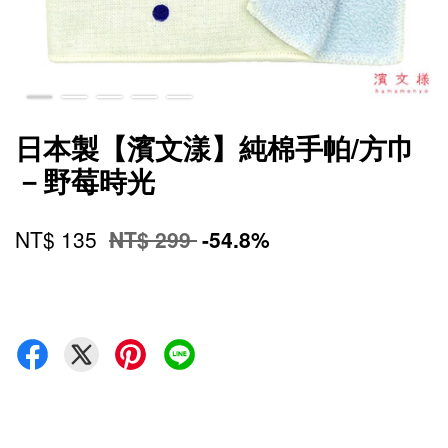
日本製【濱文漾】純棉手帕/方巾
－野莓時光
NT$ 135
NT$ 299
-54.8%