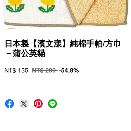
日本製【濱文漾】純棉手帕/方巾
－蒲公英貓
NT$ 135
NT$ 299
-54.8%