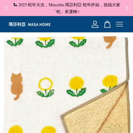
🐍 2025 蛇年大吉，Maxcelia 瑪莎利亞 蛇年伊始，祝福大家
✦ 即
☺
「蛇」來運轉✨
您的購物車目前還是空的。
繼續購物