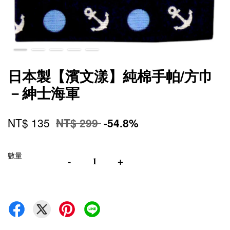
日本製【濱文漾】純棉手帕/方巾
－紳士海軍
NT$ 135
NT$ 299
-54.8%
數量
-
+