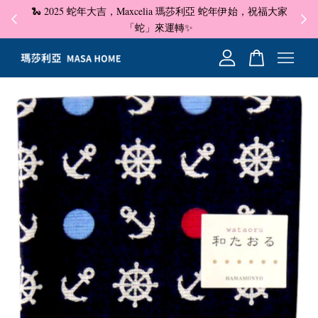
🐍 2025 蛇年大吉，Maxcelia 瑪莎利亞 蛇年伊始，祝福大家
✦ 即
☺
「蛇」來運轉✨
您的購物車目前還是空的。
繼續購物