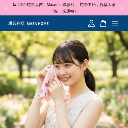
🐍 2025 蛇年大吉，Maxcelia 瑪莎利亞 蛇年伊始，祝福大家
✦ 即
☺
「蛇」來運轉✨
您的購物車目前還是空的。
繼續購物