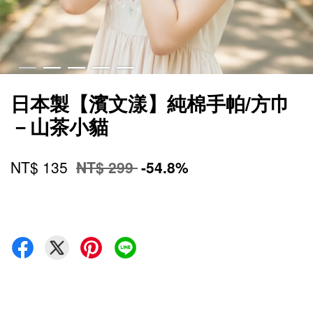
日本製【濱文漾】純棉手帕/方巾
－山茶小貓
NT$ 135
NT$ 299
-54.8%