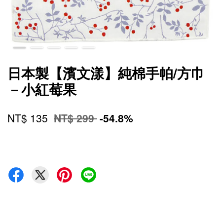
日本製【濱文漾】純棉手帕/方巾
－小紅莓果
NT$ 135
NT$ 299
-54.8%