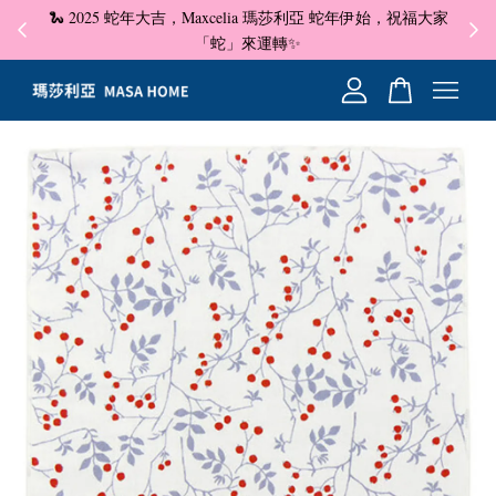
🐍 2025 蛇年大吉，Maxcelia 瑪莎利亞 蛇年伊始，祝福大家
✦ 即
☺
「蛇」來運轉✨
您的購物車目前還是空的。
繼續購物