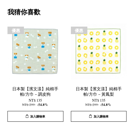
我猜你喜歡
優惠
優惠
日本製【濱文漾】純棉手
日本製【濱文漾】純棉手
帕/方巾－調皮狗
帕/方巾－黃鳳梨
NT$ 135
NT$ 135
NT$ 299
-54.8%
NT$ 299
-54.8%
加入購物車
加入購物車