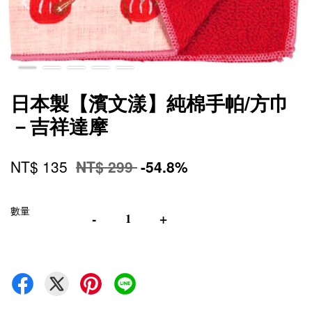
日本製【濱文漾】純棉手帕/方巾
－吉祥達摩
NT$ 135
NT$ 299
-54.8%
數量
-
+