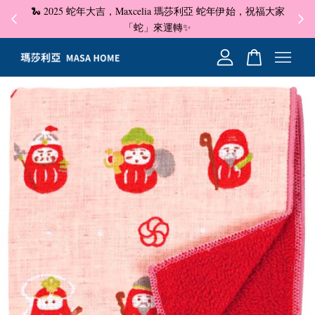
🐍 2025 蛇年大吉，Maxcelia 瑪莎利亞 蛇年伊始，祝福大家
✦ 即
☺
「蛇」來運轉✨
您的購物車目前還是空的。
繼續購物