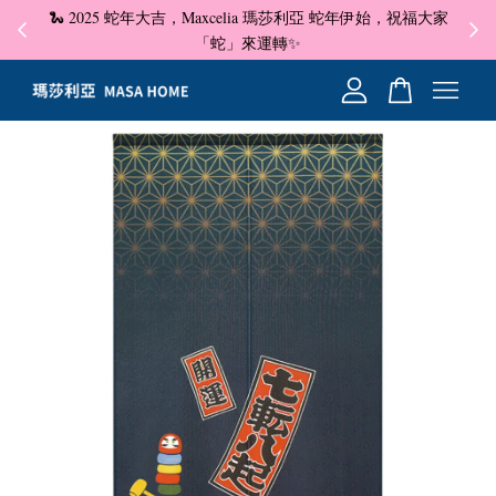
🐍 2025 蛇年大吉，Maxcelia 瑪莎利亞 蛇年伊始，祝福大家
✦ 即
☺
「蛇」來運轉✨
您的購物車目前還是空的。
繼續購物