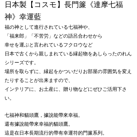
日本製【コスモ】長門簾《達摩七福
神》幸運藍
福の神として進行されている七福神や、
「福来郎」「不苦労」などの語呂合わせから
幸せを運ぶと言われているフクロウなど
日本で古くから親しまれている縁起物をあしらったのれん
シリーズです。
場所を取らずに、縁起をかついだりお部屋の雰囲気を変え
たりすることが出来ますので、
インテリアに、お土産に、贈り物などにぜひご活用下さ
い。
七福神和貓頭鷹，據說能帶來幸福。
還有據說能帶來幸福的貓頭鷹。
這是在日本長期流行的帶有幸運符的門簾系列。