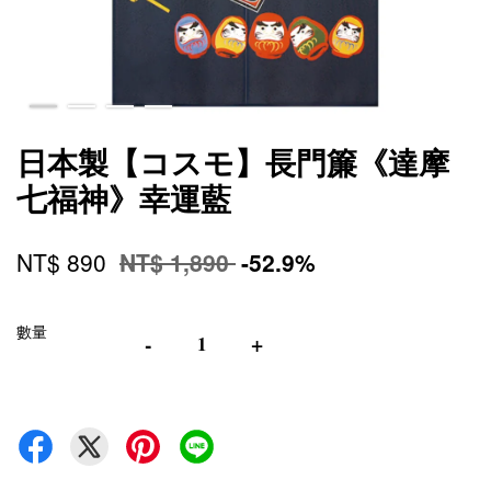
日本製【コスモ】長門簾《達摩
七福神》幸運藍
NT$ 890
NT$ 1,890
-52.9%
數量
-
+