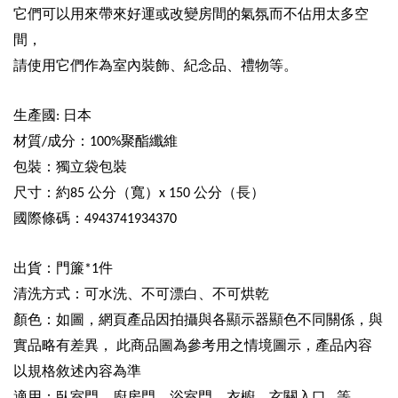
它們可以用來帶來好運或改變房間的氣氛而不佔用太多空
間，
請使用它們作為室內裝飾、紀念品、禮物等。
生產國
日本
:
材質
成分：
聚酯纖維
/
100%
包裝：獨立袋包裝
尺寸：約
公分（寬）
公分（長）
85
x 150
國際條碼：
4943741934370
出貨：門簾
件
*1
清洗方式：可水洗、不可漂白、不可烘乾
顏色：如圖，網頁產品因拍攝與各顯示器顯色不同關係，與
實品略有差異，
此商品圖為參考用之情境圖示，產品內容
以規格敘述內容為準
適用：臥室門、廚房門、浴室門、衣櫥、玄關入口
等