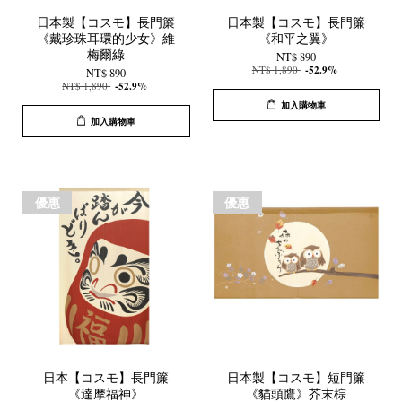
日本製【コスモ】長門簾
日本製【コスモ】長門簾
《戴珍珠耳環的少女》維
《和平之翼》
梅爾綠
NT$ 890
NT$ 1,890
-52.9%
NT$ 890
NT$ 1,890
-52.9%
加入購物車
加入購物車
優惠
優惠
日本【コスモ】長門簾
日本製【コスモ】短門簾
《達摩福神》
《貓頭鷹》芥末棕