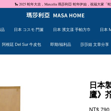
🐍 2025 蛇年大吉，Maxcelia 瑪莎利亞 蛇年伊始，祝福大家「蛇」來運轉
用品
日本 コスモ 門簾
日本 濱文漾 手帕方巾
日本 M
您的購物車目前還是空的。
阿根廷 Del Sur 牛皮包
即期/福利品
莎莎姐 文章分享
繼續購物
日本
鷹》
NT$ 79