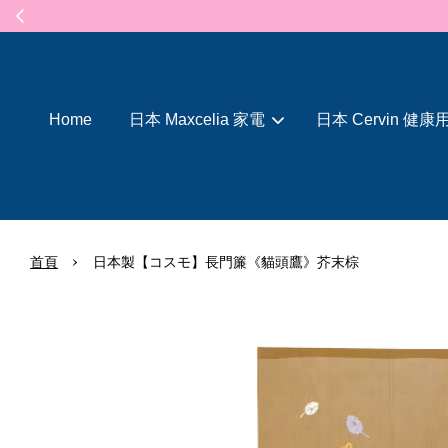
Home
日本 Maxcelia 家電
日本 Cervin 健康
›
首頁
日本製【コスモ】長門簾《貓頭鷹》芥末棕