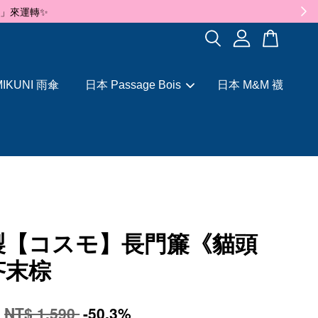
✨
IKUNI 雨傘
日本 Passage Bois
日本 M&M 襪
製【コスモ】長門簾《貓頭
芥末棕
0
NT$ 1,590
-50.3%