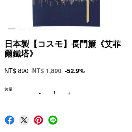
日本製【コスモ】長門簾《艾菲
爾鐵塔》
NT$ 890
NT$ 1,890
-52.9%
數量
-
+