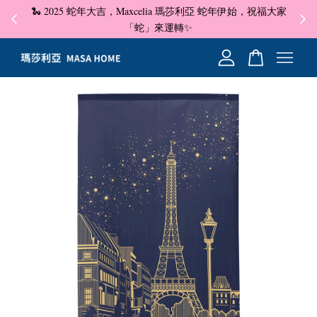
🐍 2025 蛇年大吉，Maxcelia 瑪莎利亞 蛇年伊始，祝福大家
✦ 即
☺
「蛇」來運轉✨
您的購物車目前還是空的。
繼續購物