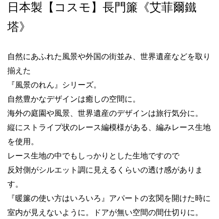
日本製【コスモ】長門簾《艾菲爾鐵
塔》
自然にあふれた風景や外国の街並み、世界遺産などを取り
揃えた
『風景のれん』シリーズ。
自然豊かなデザインは癒しの空間に。
海外の庭園や風景、世界遺産のデザインは旅行気分に。
縦にストライプ状のレース編模様がある、編みレース生地
を使用。
レース生地の中でもしっかりとした生地ですので
反対側がシルエット調に見えるくらいの透け感がありま
す。
『暖簾の使い方はいろいろ』アパートの玄関を開けた時に
室内が見えないように。ドアが無い空間の間仕切りに。