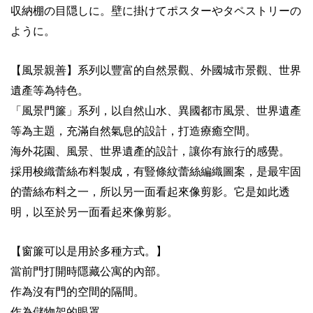
収納棚の目隠しに。壁に掛けてポスターやタペストリーの
ように。
【風景親善】系列以豐富的自然景觀、外國城市景觀、世界
遺產等為特色。
「風景門簾」系列，以自然山水、異國都市風景、世界遺產
等為主題，充滿
自然氣息的設計，打造療癒空間。
海外花園、風景、世界遺產的設計，讓你有旅行的感覺。
採用梭織蕾絲布料製成，有豎條紋蕾絲編織圖案
，是最牢固
的蕾絲布料之一，所以另一面看起來像剪影。
它是如此透
明，以至於另一面看起來像剪影。
【窗簾可以是用於多種方式。
】
當前門打開時隱藏公寓的內部。
作為沒有門的空間的隔間。
作為儲物架的眼罩。