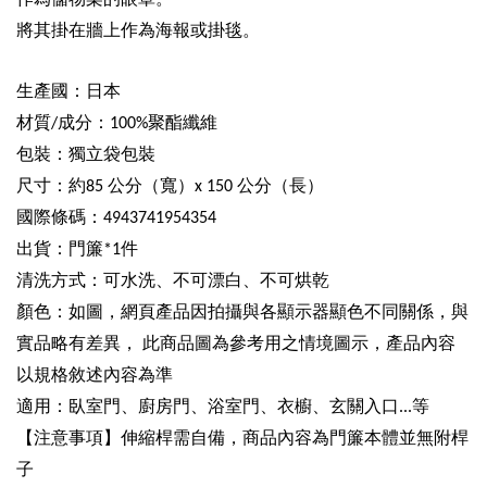
將其掛在牆上作為海報或掛毯。
生產國：日本
材質
成分：
聚酯纖維
/
100%
包裝：獨立袋包裝
尺寸：約
公分（寬）
公分（長）
85
x 150
國際條碼：
4943741954354
出貨：門簾
件
*1
清洗方式：可水洗、不可漂白、不可烘乾
顏色：如圖，網頁產品因拍攝與各顯示器顯色不同關係，與
實品略有差異，
此商品圖為參考用之情境圖示，產品內容
以規格敘述內容為準
適用：臥室門、廚房門、浴室門、衣櫥、玄關入口
等
...
【注意事項】伸縮桿需自備，商品內容為門簾本體並無附桿
子