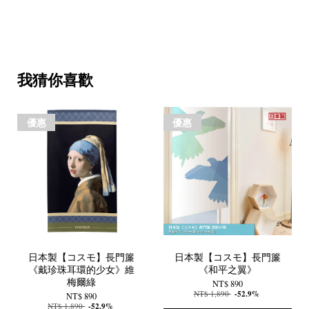
我猜你喜歡
優惠
優惠
日本製【コスモ】長門簾
日本製【コスモ】長門簾
《戴珍珠耳環的少女》維
《和平之翼》
梅爾綠
NT$ 890
NT$ 1,890
-52.9%
NT$ 890
NT$ 1,890
-52.9%