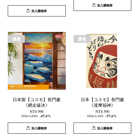
加入購物車
加入購物車
優惠
優惠
日本製【コスモ】長門簾
日本【コスモ】長門簾
《網走破冰》
《達摩福神》
NT$ 990
NT$ 590
NT$ 1,890
-47.6%
NT$ 1,390
-57.6%
加入購物車
加入購物車