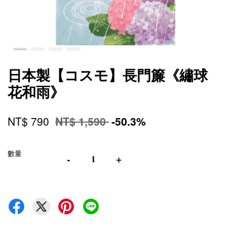
日本製【コスモ】長門簾《繡球
花和雨》
NT$ 790
NT$ 1,590
-50.3%
數量
-
+