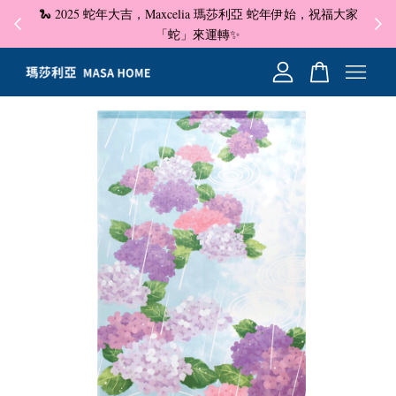
🐍 2025 蛇年大吉，Maxcelia 瑪莎利亞 蛇年伊始，祝福大家
✦ 即
☺
「蛇」來運轉✨
您的購物車目前還是空的。
繼續購物