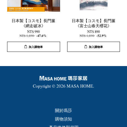
日本製【コスモ】長門簾
日本製【コスモ】長門簾
《網走破冰》
《富士山春天櫻花》
NT$ 990
NT$ 890
NT$ 1,890
-47.6%
NT$ 1,890
-52.9%
加入購物車
加入購物車
Copyright © 2026 MASA HOME.
關於瑪莎
購物須知