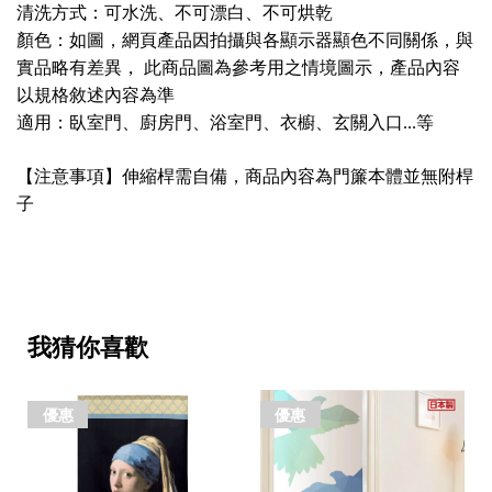
清洗方式：可水洗、不可漂白、不可烘乾
顏色：如圖，網頁產品因拍攝與各顯示器顯色不同關係，與
實品略有差異，
此商品圖為參考用之情境圖示，產品內容
以規格敘述內容為準
適用：臥室門、廚房門、浴室門、衣櫥、玄關入口
等
...
【注意事項】伸縮桿需自備，商品內容為門簾本體並無附桿
子
我猜你喜歡
優惠
優惠