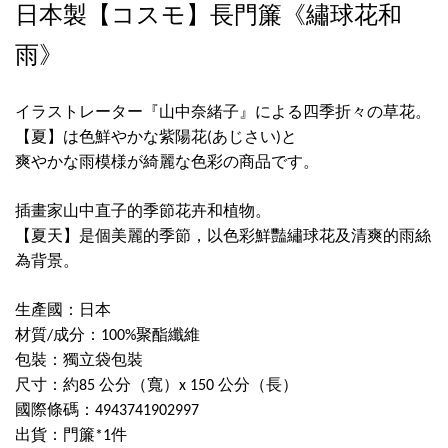
日本製【コスモ】長門簾《繡球花和
雨》
イラストレーター『山中奈緒子』による四季折
々
の草花。
【夏】は色鮮やかな紫陽花
あじさい
と
(
)
爽やかな雨模様が綺麗な色彩の商品です。
插畫家山中直子的季節花卉和植物。
【夏天】是個美麗的季節，以色彩鮮豔繡球花及清爽的雨絲
為背景。
生產國：日本
材質
成分：
聚酯纖維
/
100%
包裝：獨立袋包裝
尺寸：約
公分（寬）
公分（長）
85
x 150
國際條碼：
4943741902997
出貨：門簾
件
*1