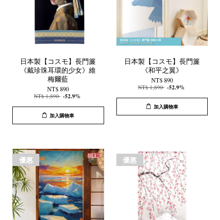
日本製【コスモ】長門簾
日本製【コスモ】長門簾
《戴珍珠耳環的少女》維
《和平之翼》
梅爾藍
NT$ 890
NT$ 1,890
-52.9%
NT$ 890
NT$ 1,890
-52.9%
加入購物車
加入購物車
優惠
優惠