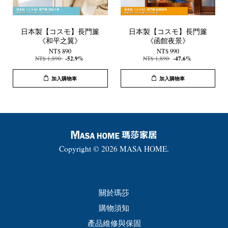
日本製【コスモ】長門簾
日本製【コスモ】長門簾
《和平之翼》
《函館夜景》
NT$ 890
NT$ 990
NT$ 1,890
-52.9%
NT$ 1,890
-47.6%
加入購物車
加入購物車
Copyright © 2026 MASA HOME.
關於瑪莎
購物須知
產品維修與保固