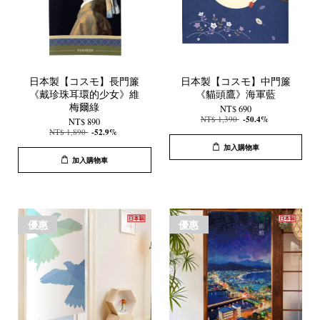
日本製【コスモ】長門簾
日本製【コスモ】中門簾
《戴珍珠耳環的少女》維
《貓頭鷹》海軍藍
梅爾綠
NT$ 690
NT$ 1,390
-50.4%
NT$ 890
NT$ 1,890
-52.9%
加入購物車
加入購物車
優惠
優惠