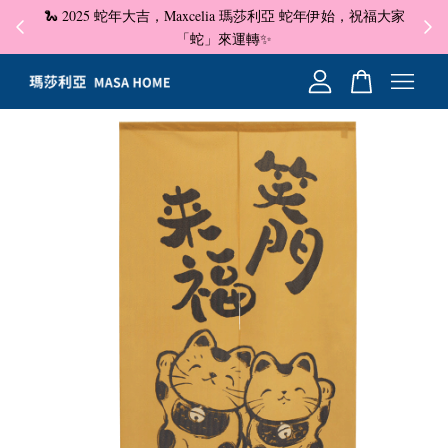
🐍 2025 蛇年大吉，Maxcelia 瑪莎利亞 蛇年伊始，祝福大家
✦ 即
☺
「蛇」來運轉✨
您的購物車目前還是空的。
繼續購物