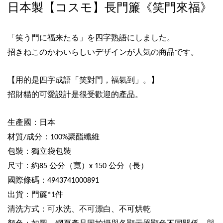
日本製【コスモ】長門簾《笑門來福》
「笑う門に福来たる」を四字熟語にしました。
招きねこのかわいらしいデザインが人気の商品です。
【用的是四字成語「笑對門，福氣到」。
】
招財貓的可愛設計是很受歡迎的產品。
生產國：日本
材質
成分：
聚酯纖維
/
100%
包裝：獨立袋包裝
尺寸：約
公分（寬）
公分（長）
85
x 150
國際條碼：
4943741000891
出貨：門簾
件
*1
清洗方式：可水洗、不可漂白、不可烘乾