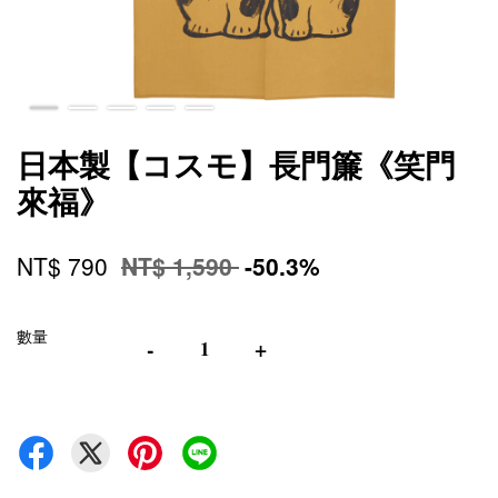
日本製【コスモ】長門簾《笑門
來福》
NT$ 790
NT$ 1,590
-50.3%
數量
-
+