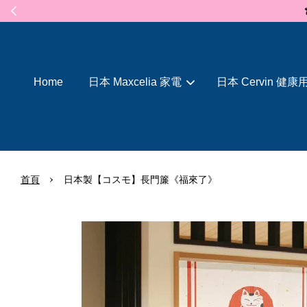
Home
日本 Maxcelia 家電
日本 Cervin 健康
›
首頁
日本製【コスモ】長門簾《福來了》