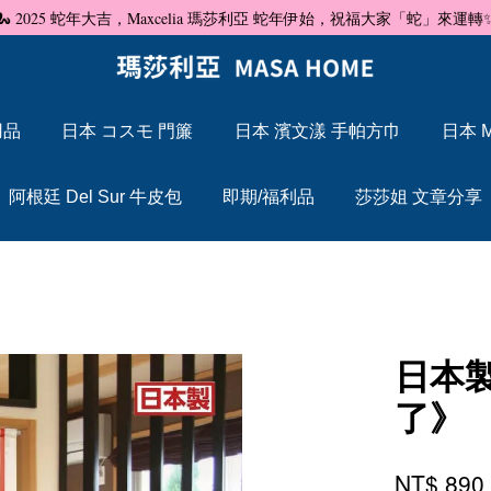
🐍 2025 蛇年大吉，Maxcelia 瑪莎利亞 蛇年伊始，祝福大家「蛇」來運轉
用品
日本 コスモ 門簾
日本 濱文漾 手帕方巾
日本 M
您的購物車目前還是空的。
阿根廷 Del Sur 牛皮包
即期/福利品
莎莎姐 文章分享
繼續購物
日本
了》
NT$ 89