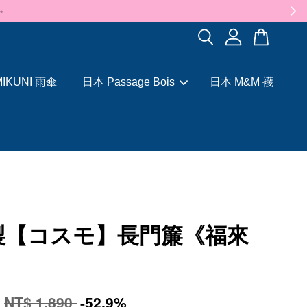
✨
IKUNI 雨傘
日本 Passage Bois
日本 M&M 襪
製【コスモ】長門簾《福來
0
NT$ 1,890
-52.9%