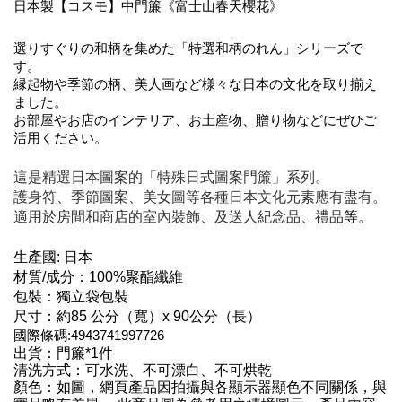
日本製【コスモ】中門簾《富士山春天櫻花》
選りすぐりの和柄を集めた「特選和柄のれん」シリーズで
す。
縁起物や季節の柄、美人画など様々な日本の文化を取り揃え
ました。
お部屋やお店のインテリア、お土産物、贈り物などにぜひご
活用ください。
這是精選日本圖案的「特殊日式圖案門簾」系列。
護身符、季節圖案、美女圖等各種日本文化元素應有盡有。
適用於房間和商店的室內裝飾、及送人紀念品、禮品
等
。
生產國: 日本
材質/成分：100%聚酯纖維
包裝：獨立袋包裝
尺寸：約85 公分（寬）x 90公分（長）
國際條碼:4943741997726
出貨：門簾*1件
清洗方式：可水洗、不可漂白、不可烘乾
顏色：如圖，網頁產品因拍攝與各顯示器顯色不同關係，與