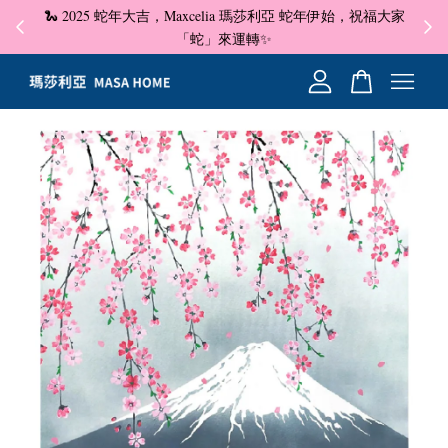
🐍 2025 蛇年大吉，Maxcelia 瑪莎利亞 蛇年伊始，祝福大家
✦ 即
☺
「蛇」來運轉✨
您的購物車目前還是空的。
繼續購物