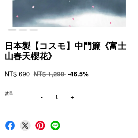
日本製【コスモ】中門簾《富士
山春天櫻花》
NT$ 690
NT$ 1,290
-46.5%
數量
-
+