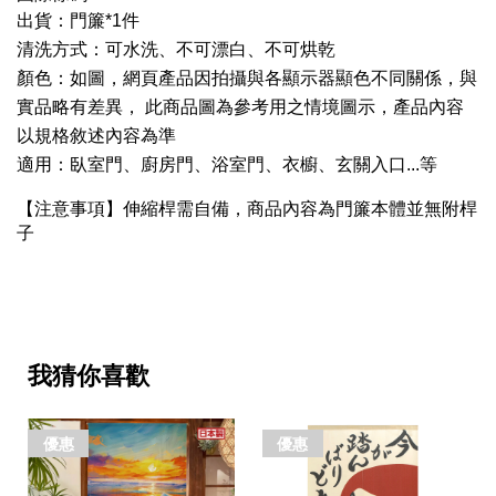
出貨：門簾*1件
清洗方式：可水洗、不可漂白、不可烘乾
顏色：如圖，網頁產品因拍攝與各顯示器顯色不同關係，與
實品略有差異， 此商品圖為參考用之情境圖示，產品內容
以規格敘述內容為準
適用：臥室門、廚房門、浴室門、衣櫥、玄關入口...等
【注意事項】伸縮桿需自備，商品內容為門簾本體並無附桿
子
我猜你喜歡
優惠
優惠