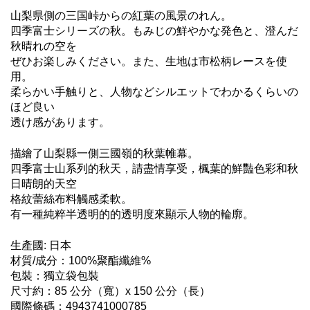
山梨県側の三国峠からの紅葉の風景のれん。
四季富士シリーズの秋。もみじの鮮やかな発色と、澄んだ
秋晴れの空を
ぜひお楽しみください。また、生地は市松柄レースを使
用。
柔らかい手触りと、人物などシルエットでわかるくらいの
ほど良い
透け感があります。
描繪了山梨縣一側三國嶺的秋葉帷幕。
四季富士山系列的秋天，請盡情享受，楓葉的鮮豔色彩和秋
日晴朗的天空
格紋蕾絲布料觸感柔軟。
有一種純粹半透明的的透明度來顯示人物的輪廓。
生產國: 日本
材質/成分：100%聚酯纖維%
包裝：獨立袋包裝
尺寸約：85 公分（寬）x 150 公分（長）
國際條碼：4943741000785