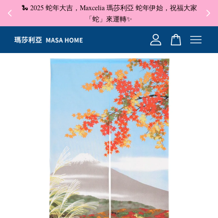
🐍 2025 蛇年大吉，Maxcelia 瑪莎利亞 蛇年伊始，祝福大家
✦ 即
☺
「蛇」來運轉✨
您的購物車目前還是空的。
繼續購物