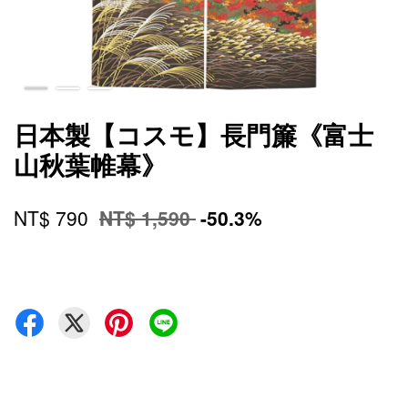
日本製【コスモ】長門簾《富士
山秋葉帷幕》
NT$ 790
NT$ 1,590
-50.3%