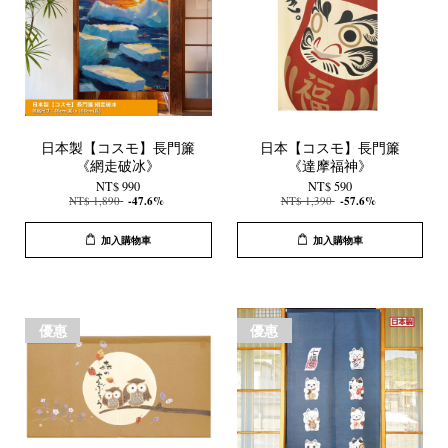
日本製【コスモ】長門簾
日本【コスモ】長門簾
《網走破冰》
《達摩福神》
NT$ 990
NT$ 590
NT$ 1,890
-47.6%
NT$ 1,390
-57.6%
加入購物車
加入購物車
優惠
優惠