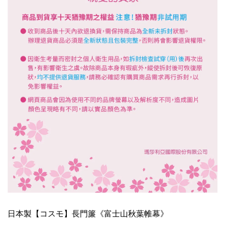
日本製【コスモ】長門簾《富士山秋葉帷幕》