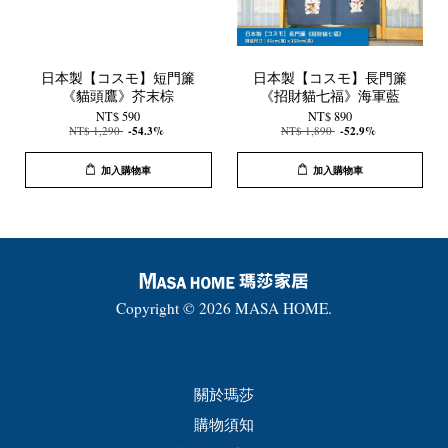
日本製【コスモ】短門簾
日本製【コスモ】長門簾
《貓頭鷹》芥末棕
《招財貓七福》海軍藍
NT$ 590
NT$ 890
NT$ 1,290
-54.3%
NT$ 1,890
-52.9%
加入購物車
加入購物車
Copyright © 2026 MASA HOME.
關於瑪莎
購物須知