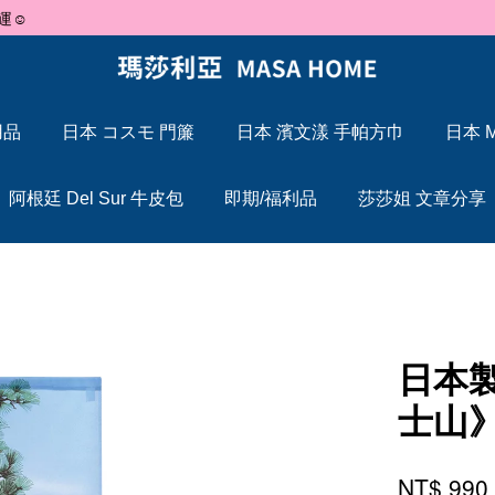
🐍 2025 蛇年大吉，Maxcelia 瑪莎利亞 蛇年伊始，祝福大家「蛇」來運轉
用品
日本 コスモ 門簾
日本 濱文漾 手帕方巾
日本 M
您的購物車目前還是空的。
阿根廷 Del Sur 牛皮包
即期/福利品
莎莎姐 文章分享
繼續購物
日本
士山
NT$ 99