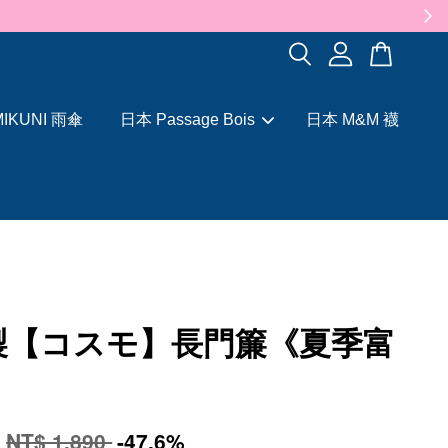
✨
IKUNI 雨傘
日本 Passage Bois
日本 M&M 襪
製【コスモ】長門簾《夏季富
》
0
NT$ 1,890
-47.6%