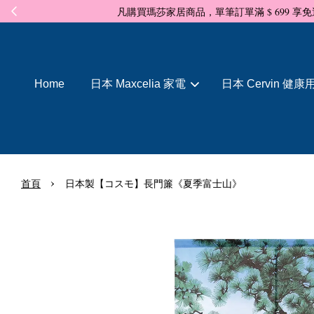
Home
日本 Maxcelia 家電
日本 Cervin 健康
›
首頁
日本製【コスモ】長門簾《夏季富士山》