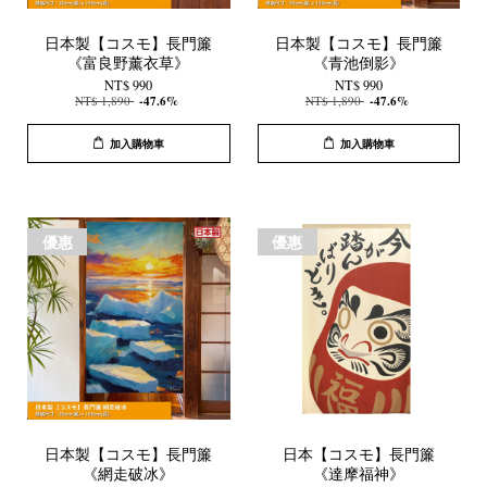
日本製【コスモ】長門簾
日本製【コスモ】長門簾
《富良野薰衣草》
《青池倒影》
NT$ 990
NT$ 990
NT$ 1,890
-47.6%
NT$ 1,890
-47.6%
加入購物車
加入購物車
優惠
優惠
日本製【コスモ】長門簾
日本【コスモ】長門簾
《網走破冰》
《達摩福神》