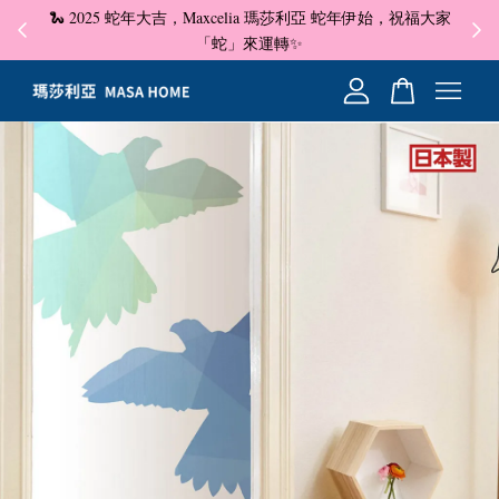
🐍 2025 蛇年大吉，Maxcelia 瑪莎利亞 蛇年伊始，祝福大家
✦ 即
☺
「蛇」來運轉✨
您的購物車目前還是空的。
繼續購物