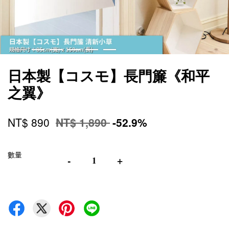
日本製【コスモ】長門簾《和平
之翼》
NT$ 890
NT$ 1,890
-52.9%
數量
-
+