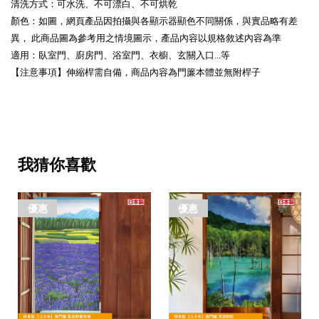
清洗方式：可水洗、不可漂白、不可烘乾
顏色：如圖，網頁產品因拍攝與各顯示器顯色不同關係，與實品略有差
異， 此商品圖為參考用之情境圖示，產品內容以規格敘述內容為準
適用：臥室門、廚房門、浴室門、衣櫥、玄關入口...等
【注意事項】伸縮桿需自備，商品內容為門簾本體並無附桿子
我猜你喜歡
優惠
優惠