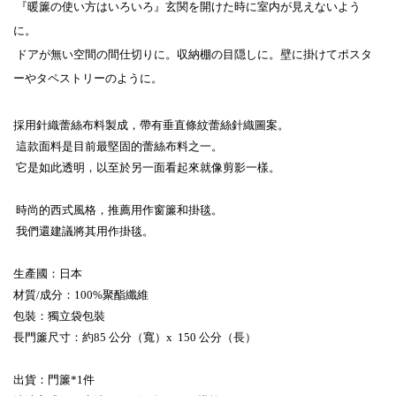
『暖簾の使い方はいろいろ』玄関を開けた時に室内が見えないよう
に。
ドアが無い空間の間仕切りに。収納棚の目隠しに。壁に掛けてポスタ
ーやタペストリーのように。
採用針織蕾絲布料製成，帶有垂直條紋蕾絲針織圖案。
這款面料是目前最堅固的蕾絲布料之一。
它是如此透明，以至於另一面看起來就像剪影一樣。
時尚的西式風格，推薦用作窗簾和掛毯。
我們還建議將其用作掛毯。
生產國：日本
材質/成分：100%聚酯纖維
包裝：獨立袋包裝
長門簾尺寸：約85 公分（寬）x 150 公分（長）
出貨：門簾*1件