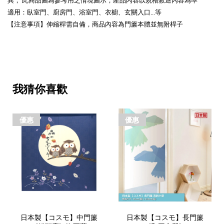
異， 此商品圖為參考用之情境圖示，產品內容以規格敘述內容為準
適用：臥室門、廚房門、浴室門、衣櫥、玄關入口...等
【注意事項】伸縮桿需自備，商品內容為門簾本體並無附桿子
我猜你喜歡
優惠
優惠
日本製【コスモ】中門簾
日本製【コスモ】長門簾