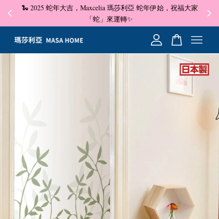
🐍 2025 蛇年大吉，Maxcelia 瑪莎利亞 蛇年伊始，祝福大家
✦ 即
☺
「蛇」來運轉✨
您的購物車目前還是空的。
繼續購物