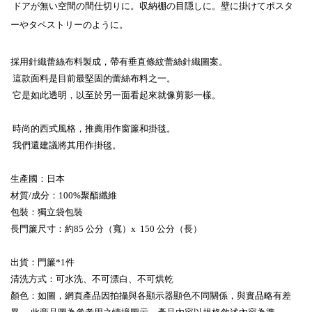
ドアが無い空間の間仕切りに。収納棚の目隠しに。壁に掛けてポスタ
ーやタペストリーのように。
採用針織蕾絲布料製成，帶有垂直條紋蕾絲針織圖案。
這款面料是目前最堅固的蕾絲布料之一。
它是如此透明，以至於另一面看起來就像剪影一樣。
時尚的西式風格，推薦用作窗簾和掛毯。
我們還建議將其用作掛毯。
生產國：日本
材質/成分：100%聚酯纖維
包裝：獨立袋包裝
長門簾尺寸：約85 公分（寬）x 150 公分（長）
出貨：門簾*1件
清洗方式：可水洗、不可漂白、不可烘乾
顏色：如圖，網頁產品因拍攝與各顯示器顯色不同關係，與實品略有差