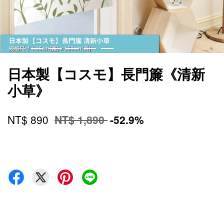
日本製【コスモ】長門簾《清新
小草》
NT$ 890
NT$ 1,890
-52.9%