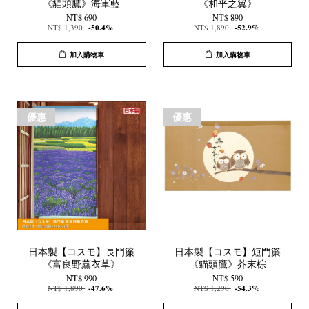
《貓頭鷹》海軍藍
《和平之翼》
NT$ 690
NT$ 890
NT$ 1,390
-50.4%
NT$ 1,890
-52.9%
加入購物車
加入購物車
優惠
優惠
日本製【コスモ】長門簾
日本製【コスモ】短門簾
《富良野薰衣草》
《貓頭鷹》芥末棕
NT$ 990
NT$ 590
NT$ 1,890
-47.6%
NT$ 1,290
-54.3%