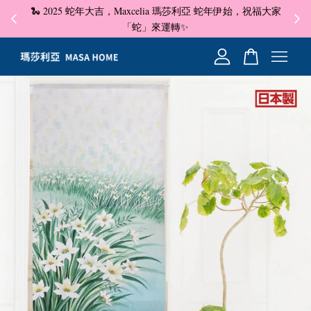
🐍 2025 蛇年大吉，Maxcelia 瑪莎利亞 蛇年伊始，祝福大家
✦ 即
☺
「蛇」來運轉✨
您的購物車目前還是空的。
繼續購物