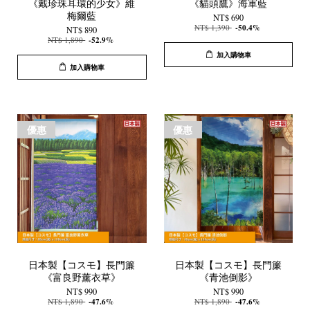
《戴珍珠耳環的少女》維
《貓頭鷹》海軍藍
梅爾藍
NT$ 690
NT$ 1,390
-50.4%
NT$ 890
NT$ 1,890
-52.9%
加入購物車
加入購物車
優惠
優惠
日本製【コスモ】長門簾
日本製【コスモ】長門簾
《富良野薰衣草》
《青池倒影》
NT$ 990
NT$ 990
NT$ 1,890
-47.6%
NT$ 1,890
-47.6%