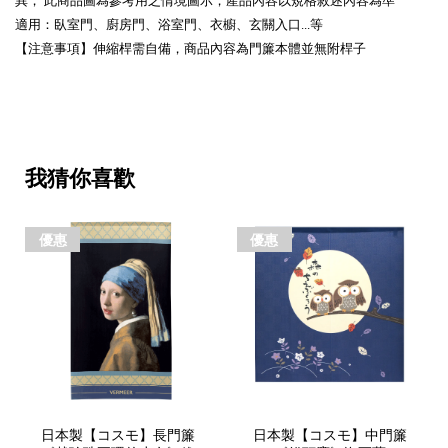
異， 此商品圖為參考用之情境圖示，產品內容以規格敘述內容為準
適用：臥室門、廚房門、浴室門、衣櫥、玄關入口...等
【注意事項】伸縮桿需自備，商品內容為門簾本體並無附桿子
我猜你喜歡
優惠
優惠
日本製【コスモ】長門簾
日本製【コスモ】中門簾