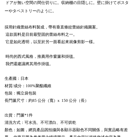
ドアが無い空間の間仕切りに。収納棚の目隠しに。壁に掛けてポスタ
ーやタペストリーのように。
採用針織蕾絲布料製成，帶有垂直條紋蕾絲針織圖案。
這款面料是目前最堅固的蕾絲布料之一。
它是如此透明，以至於另一面看起來就像剪影一樣。
時尚的西式風格，推薦用作窗簾和掛毯。
我們還建議將其用作掛毯。
生產國：日本
材質/成分：100%聚酯纖維
包裝：獨立袋包裝
長門簾尺寸：約85 公分（寬）x 150 公分（長）
出貨：門簾*1件
清洗方式：可水洗、不可漂白、不可烘乾
顏色：如圖，網頁產品因拍攝與各顯示器顯色不同關係，與實品略有差