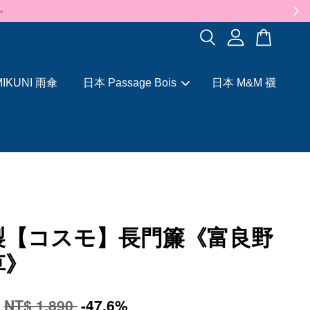
✨
IKUNI 雨傘
日本 Passage Bois
日本 M&M 襪
製【コスモ】長門簾《富良野
草》
0
NT$ 1,890
-47.6%