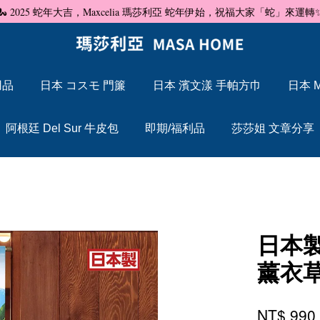
🐍 2025 蛇年大吉，Maxcelia 瑪莎利亞 蛇年伊始，祝福大家「蛇」來運轉
用品
日本 コスモ 門簾
日本 濱文漾 手帕方巾
日本 M
您的購物車目前還是空的。
阿根廷 Del Sur 牛皮包
即期/福利品
莎莎姐 文章分享
繼續購物
日本
薰衣
NT$ 99