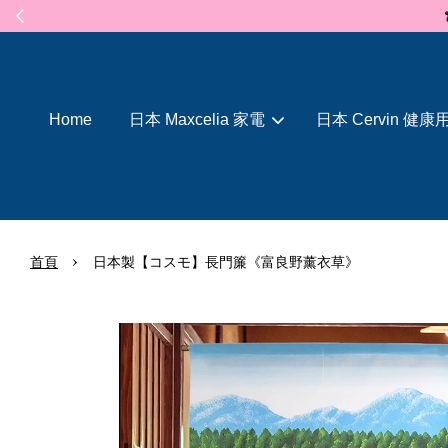
Home
日本 Maxcelia 家電
日本 Cervin 健康
›
首頁
日本製【コスモ】長門簾《富良野薰衣草》