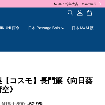
✨
IKUNI 雨傘
日本 Passage Bois
日本 M&M 襪
製【コスモ】長門簾《向日葵
晴空》
0
NT$ 1,890
-52.9%