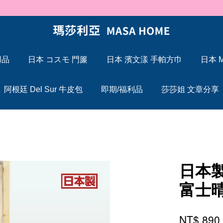
🐍 2025 蛇年大吉，Maxcelia 瑪莎利亞 蛇年伊始，祝福大家「蛇」來運轉
用品
日本 コスモ 門簾
日本 濱文漾 手帕方巾
日本 M
您的購物車目前還是空的。
阿根廷 Del Sur 牛皮包
即期/福利品
莎莎姐 文章分享
繼續購物
日本
富士
NT$ 89