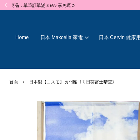
Home
日本 Maxcelia 家電
日本 Cervin 健康
›
首頁
日本製【コスモ】長門簾《向日葵富士晴空》