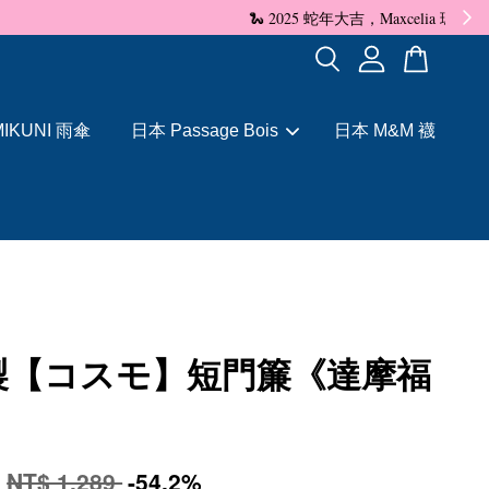
✨
IKUNI 雨傘
日本 Passage Bois
日本 M&M 襪
製【コスモ】短門簾《達摩福
0
NT$ 1,289
-54.2%