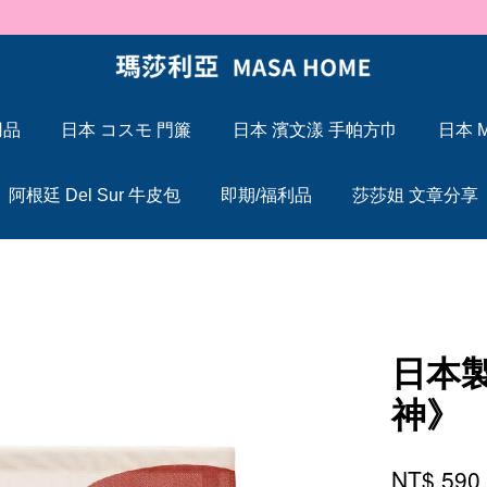
🐍 2025 蛇年大吉，Maxcelia 瑪莎利亞 蛇年伊始，祝福大家「蛇」來運轉
用品
日本 コスモ 門簾
日本 濱文漾 手帕方巾
日本 M
您的購物車目前還是空的。
阿根廷 Del Sur 牛皮包
即期/福利品
莎莎姐 文章分享
繼續購物
日本
神》
NT$ 59