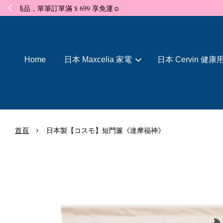
Home
日本 Maxcelia 家電
日本 Cervin 健康
›
首頁
日本製【コスモ】短門簾《達摩福神》