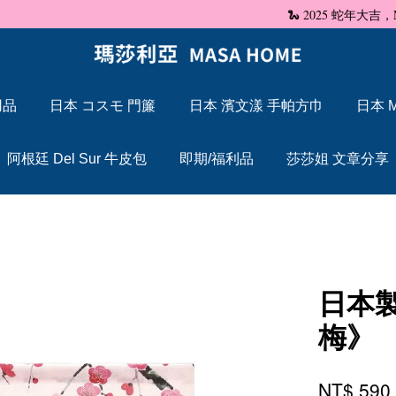
🐍 2025 蛇年大吉，Maxcelia 瑪莎利亞 蛇年伊始，祝福大家「蛇」來運轉
用品
日本 コスモ 門簾
日本 濱文漾 手帕方巾
日本 M
您的購物車目前還是空的。
阿根廷 Del Sur 牛皮包
即期/福利品
莎莎姐 文章分享
繼續購物
日本
梅》
NT$ 59