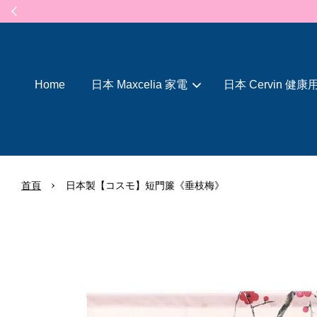
Home
日本 Maxcelia 家電
日本 Cervin 健康
›
首頁
日本製【コスモ】短門簾《垂枝梅》