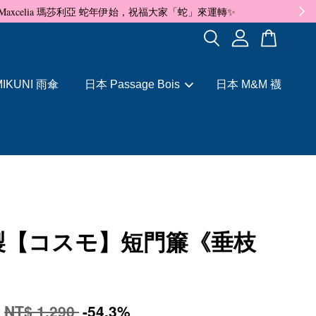
✨
IKUNI 雨傘
日本 Passage Bois
日本 M&M 襪
製【コスモ】短門簾《垂枝
0
NT$ 1,290
-54.3%