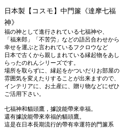
日本製【コスモ】中門簾《達摩七福
神》
福の神として進行されている七福神や、
「福来郎」「不苦労」などの語呂合わせから
幸せを運ぶと言われているフクロウなど
日本で古くから親しまれている縁起物をあし
らったのれんシリーズです。
場所を取らずに、縁起をかついだりお部屋の
雰囲気を変えたりすることが出来ますので、
インテリアに、お土産に、贈り物などにぜひ
ご活用下さい。
七福神和貓頭鷹，據說能帶來幸福。
還有據說能帶來幸福的貓頭鷹。
這是在日本長期流行的帶有幸運符的門簾系