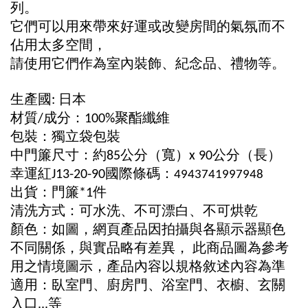
列。
它們可以用來帶來好運或改變房間的氣氛而不
佔用太多空間，
請使用它們作為室內裝飾、紀念品、禮物等。
生產國
日本
:
材質
成分：
聚酯纖維
/
100%
包裝：獨立袋包裝
中門簾尺寸：約
公分（寬）
公分（長）
85
x 90
幸運紅
國際條碼：
J13-20-90
4943741997948
出貨：門簾
件
*1
清洗方式：可水洗、不可漂白、不可烘乾
顏色：如圖，網頁產品因拍攝與各顯示器顯色
不同關係，與實品略有差異，
此商品圖為參考
用之情境圖示，產品內容以規格敘述內容為準
適用：臥室門、廚房門、浴室門、衣櫥、玄關
入口
等
...