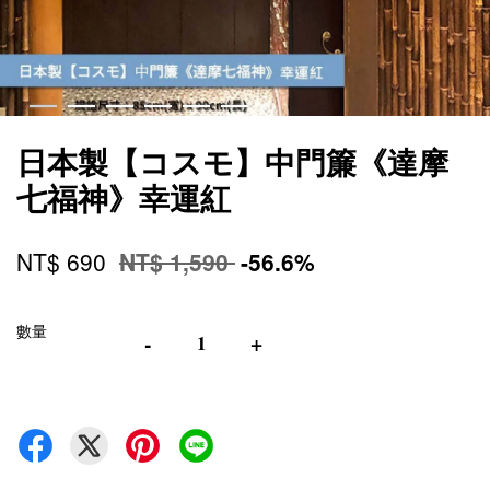
日本製【コスモ】中門簾《達摩
七福神》幸運紅
NT$ 690
NT$ 1,590
-56.6%
數量
-
+