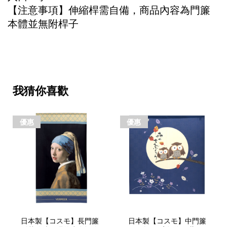
【注意事項】伸縮桿需自備，商品內容為門簾
本體並無附桿子
我猜你喜歡
優惠
優惠
日本製【コスモ】長門簾
日本製【コスモ】中門簾