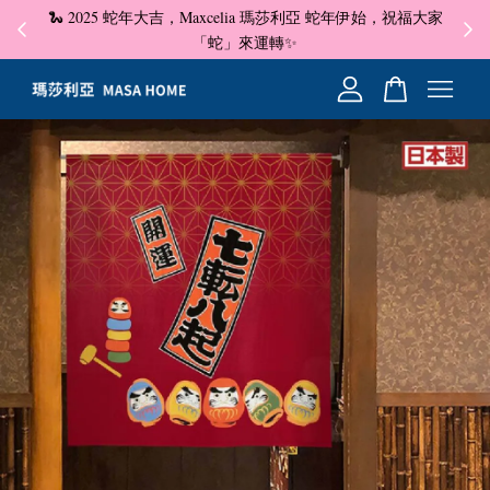
🐍 2025 蛇年大吉，Maxcelia 瑪莎利亞 蛇年伊始，祝福大家
✦ 即
☺
「蛇」來運轉✨
您的購物車目前還是空的。
繼續購物