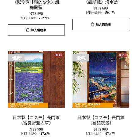
《戴珍珠耳環的少女》維
《貓頭鷹》海軍藍
梅爾藍
NT$ 690
NT$ 1,390
-50.4%
NT$ 890
NT$ 1,890
-52.9%
加入購物車
加入購物車
優惠
優惠
日本製【コスモ】長門簾
日本製【コスモ】長門簾
《富良野薰衣草》
《函館夜景》
NT$ 990
NT$ 990
NT$ 1,890
-47.6%
NT$ 1,890
-47.6%