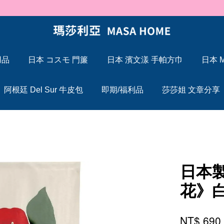
🐍 2025 蛇年大吉，Maxcelia 瑪莎利亞 蛇年伊始，祝福大家「蛇」來運轉
用品
日本 コスモ 門簾
日本 濱文漾 手帕方巾
日本 M
您的購物車目前還是空的。
阿根廷 Del Sur 牛皮包
即期/福利品
莎莎姐 文章分享
繼續購物
日本
花》
NT$ 69