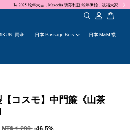
✨
IKUNI 雨傘
日本 Passage Bois
日本 M&M 襪
製【コスモ】中門簾《山茶
白
0
NT$ 1,290
-46.5%