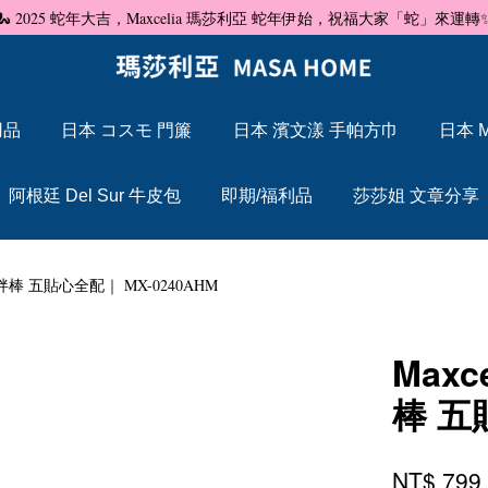
🐍 2025 蛇年大吉，Maxcelia 瑪莎利亞 蛇年伊始，祝福大家「蛇」來運轉
用品
日本 コスモ 門簾
日本 濱文漾 手帕方巾
日本 M
您的購物車目前還是空的。
阿根廷 Del Sur 牛皮包
即期/福利品
莎莎姐 文章分享
繼續購物
拌棒 五貼心全配｜ MX-0240AHM
Max
棒 五
NT$ 79