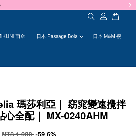
✨
IKUNI 雨傘
日本 Passage Bois
日本 M&M 襪
celia 瑪莎利亞｜ 窈窕變速攪拌
貼心全配｜ MX-0240AHM
9
NT$ 1,980
-59.6%